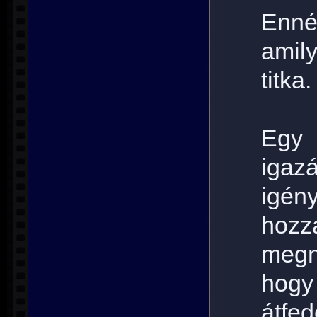
Enné
amily
titka.
Egy 
igaz
igén
hoz
megné
hogy
átfe