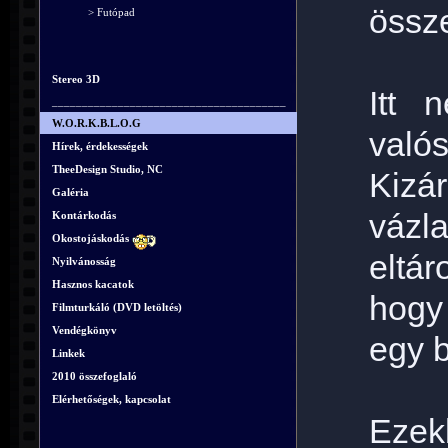
össze
> Futópad
Stereo 3D
Itt 
_______________________________________
W.O.R.K.B.L.O.G
valós
Hírek, érdekességek
TheeDesign Studio, NC
Kizár
Galéria
vázl
Kontárkodás
Okostojáskodás
eltár
Nyilvánosság
Hasznos kacatok
hogy 
Filmturkáló (DVD letöltés)
Vendégkönyv
egy b
Linkek
2010 összefoglaló
Elérhetőségek, kapcsolat
Ezek