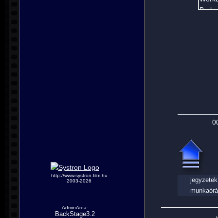
0
http://www.systron.film.hu
jegyzetek
2003-2026
munkaórá
AdminArea:
BackStage3.2
h