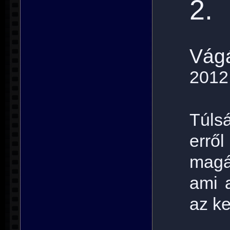
2.
Vág
2012
Túls
errő
magát
ami 
az ke