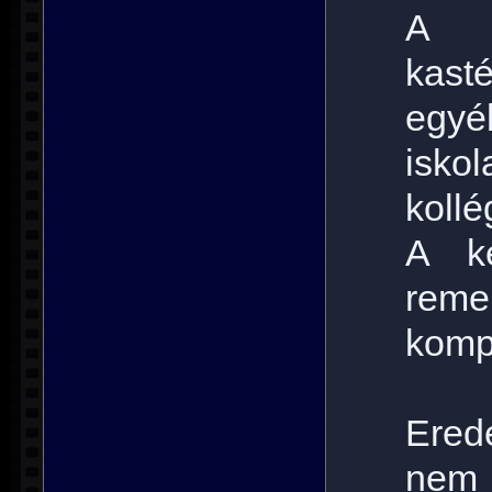
A 
kast
egy
is
kollé
A ké
reme
komp
Ered
nem 