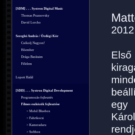
[SDM] . . . Systron Digital Music
Matt
Thomas Praznovsky
David Lorcho
2012
Sereglei András / Ördögi Kör
Csókolj Nagyon!
Hóember
Els
Drága Barátaim
kira
Félelem
mind
Lopott Halál
beál
[SDD] . . . Systron Digital Development
Programozás-fejlesztés
egy 
Filmes eszközök fejlesztése
> Mobil Bluebox
Káro
> Fahrtkocsi
> Kameradaru
ren
> Softbox