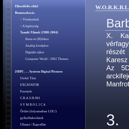
W.O.R.K.B.L
Elkezdődés oldal
Bemutatkozás
Barb
> Történetünk
> A legénység
Tanuló Filmek (1988-2004)
X. Kal
8mm-es (H)őskor
vérfag
Analóg középkor
részét
Digitális újkor
Karesz 
Computer World / 2002 Themes
Az 5D
[SDP] . . . Systron Digital Pictures
arckife
Utolsó Túsz
Manfrot
EXCAVATOR
Freestyle
C.R.A.S.H-961
S Y M B O L I C A
Őrület (folyamatban LOL!)
3.
gyílusStakorlatok
C0ntact / Kapcs0lat