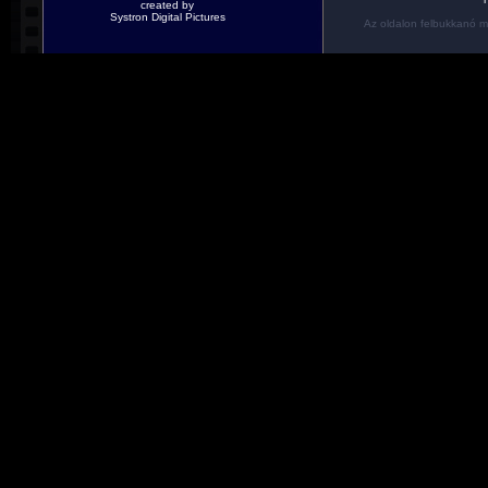
created by
Systron Digital Pictures
Az oldalon felbukkanó m