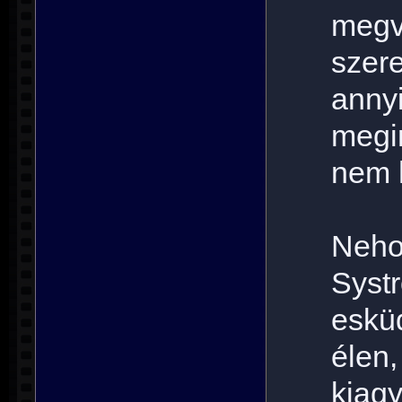
megv
szer
anny
megi
nem 
Neho
Syst
eskü
élen,
kiagy