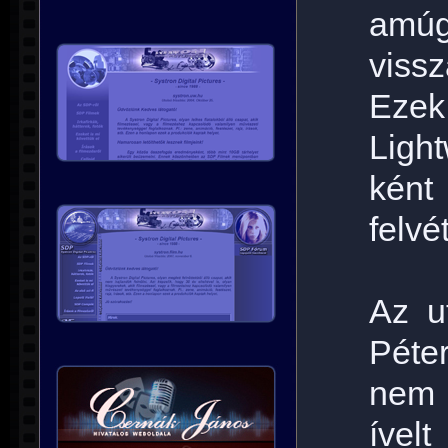
amú
vissz
Ezek
Ligh
ként
felvét
Az u
Péte
nem 
ívelt