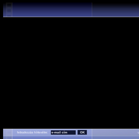
feliratkozás hírlevélre:
ut