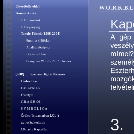
W.O.R.K.B.L
Elkezdődés oldal
Bemutatkozás
Kap
> Történetünk
> A legénység
Tanuló Filmek (1988-2004)
A gép 
8mm-es (H)őskor
veszél
Analóg középkor
mímel?
Digitális újkor
személ
Computer World / 2002 Themes
Eszte
[SDP] . . . Systron Digital Pictures
mozgók
Utolsó Túsz
felvétel
EXCAVATOR
Freestyle
C.R.A.S.H-961
S Y M B O L I C A
Őrület (folyamatban LOL!)
3.
gyílusStakorlatok
C0ntact / Kapcs0lat