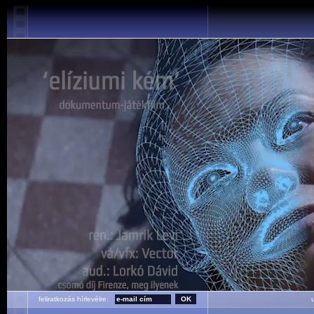
feliratkozás hírlevélre:
ut