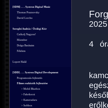
[SDM] . . . Systron Digital Music
Forg
Thomas Praznovsky
David Lorcho
2025
Sereglei András / Ördögi Kör
Csókolj Nagyon!
Hóember
4 ór
Drága Barátaim
Félelem
Lopott Halál
[SDD] . . . Systron Digital Development
kamc
Programozás-fejlesztés
egés
Filmes eszközök fejlesztése
> Mobil Bluebox
késő
> Fahrtkocsi
> Kameradaru
erőlk
> Softbox