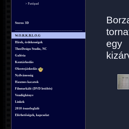
> Futópad
Borz
Stereo 3D
torna
_______________________________________
W.O.R.K.B.L.O.G
egy 
Hírek, érdekességek
TheeDesign Studio, NC
kizár
Galéria
Kontárkodás
Okostojáskodás
Nyilvánosság
Hasznos kacatok
Filmturkáló (DVD letöltés)
Vendégkönyv
Linkek
2010 összefoglaló
Elérhetőségek, kapcsolat