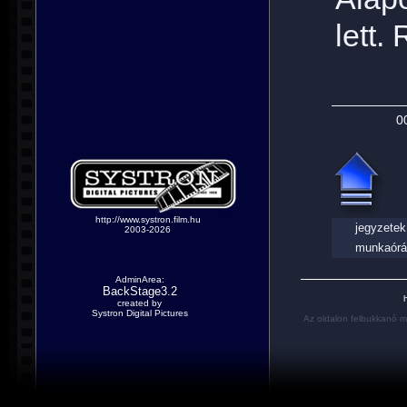
lett.
0
http://www.systron.film.hu
jegyzetek
2003-2026
munkaórá
AdminArea:
BackStage3.2
h
created by
Systron Digital Pictures
Az oldalon felbukkanó m