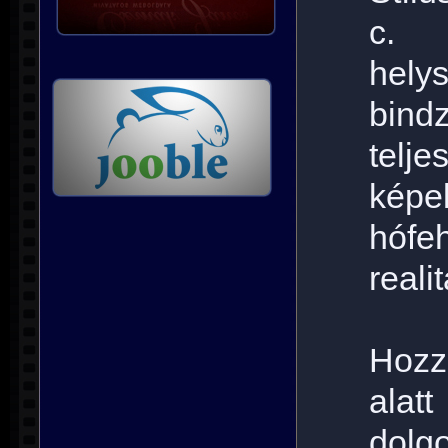
c. 
helys
bind
telje
képe
hófe
reali
Hozzá
alat
dolg