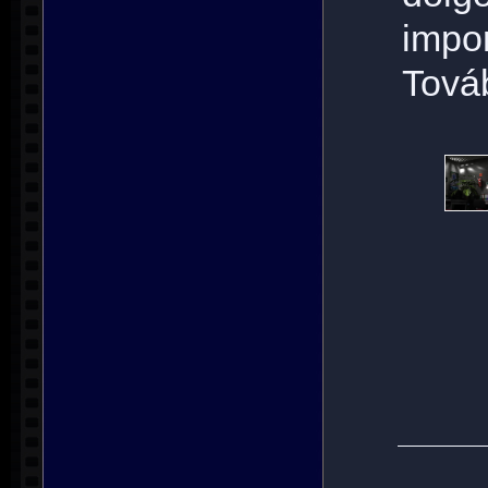
impo
Tová