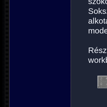
szok
Soks
alko
mode
Rész
work