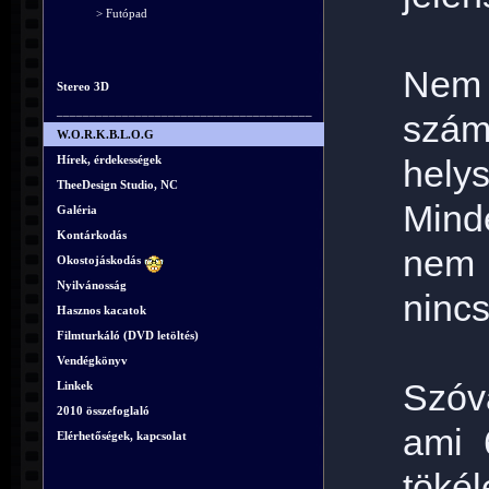
> Futópad
Nem
Stereo 3D
_______________________________________
szám
W.O.R.K.B.L.O.G
Hírek, érdekességek
helys
TheeDesign Studio, NC
Mind
Galéria
Kontárkodás
nem 
Okostojáskodás
Nyilvánosság
nincs
Hasznos kacatok
Filmturkáló (DVD letöltés)
Vendégkönyv
Szóv
Linkek
2010 összefoglaló
ami 
Elérhetőségek, kapcsolat
tökél