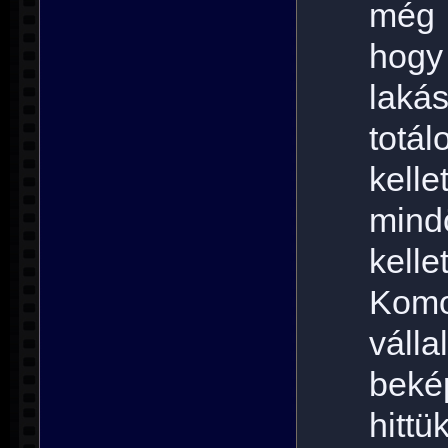
még 
hogy
laká
totá
kel
mind
kell
Komo
vál
beké
hitt