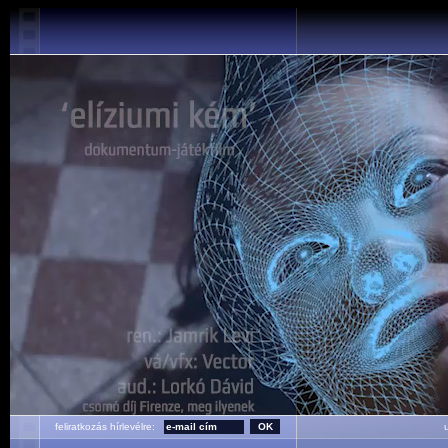
feliratkozás hírlevélre:
ut