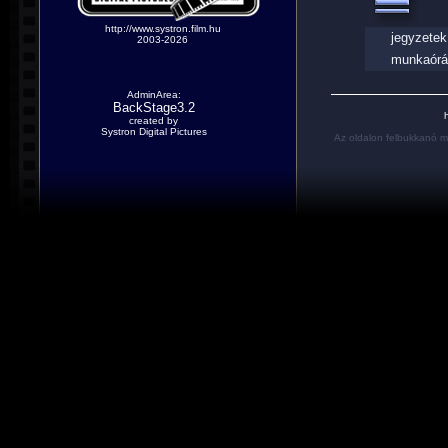
http://www.systron.film.hu
jegyzetek
2003-2026
munkaórá
AdminArea:
BackStage3.2
h
created by
Systron Digital Pictures
Az oldalon felbukkanó m