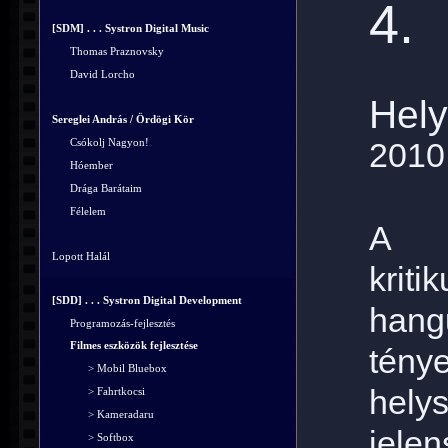
4.
[SDM] . . . Systron Digital Music
Thomas Praznovsky
David Lorcho
Hely
Sereglei András / Ördögi Kör
Csókolj Nagyon!
2010
Hóember
Drága Barátaim
Félelem
A k
Lopott Halál
krit
[SDD] . . . Systron Digital Development
hangu
Programozás-fejlesztés
Filmes eszközök fejlesztése
tény
> Mobil Bluebox
hely
> Fahrtkocsi
> Kameradaru
jelen
> Softbox