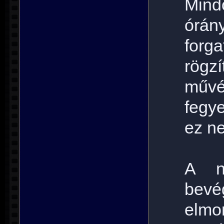
Mind
órán
forg
rögzí
művé
fegye
ez n
A ny
bevé
elmo