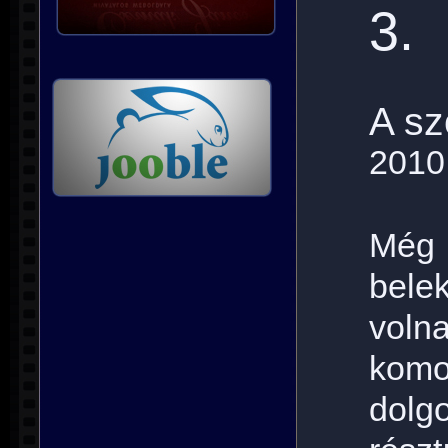
3.
A sz
2010
Még
bele
vo
komo
dolgo