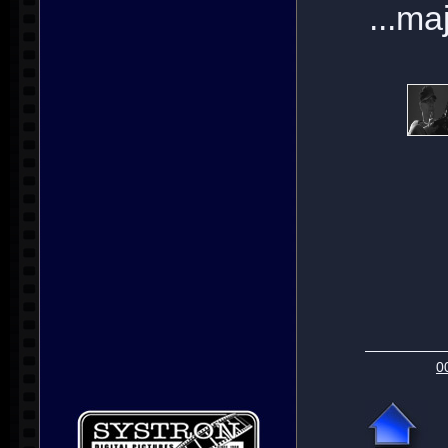
...ma
0