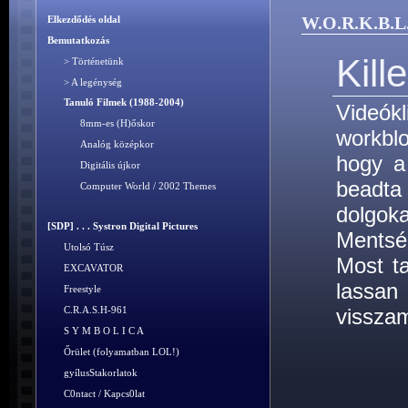
W.O.R.K.B.L
Elkezdődés oldal
Bemutatkozás
Kill
> Történetünk
> A legénység
Tanuló Filmek (1988-2004)
Videók
8mm-es (H)őskor
workblo
Analóg középkor
hogy a
Digitális újkor
beadta
Computer World / 2002 Themes
dolgo
[SDP] . . . Systron Digital Pictures
Mentsé
Utolsó Túsz
Most t
EXCAVATOR
lassa
Freestyle
visszam
C.R.A.S.H-961
S Y M B O L I C A
Őrület (folyamatban LOL!)
gyílusStakorlatok
C0ntact / Kapcs0lat