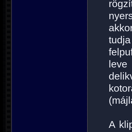
rögz
nyer
akko
tudja
felp
leve
deli
koto
(májlá
A kl