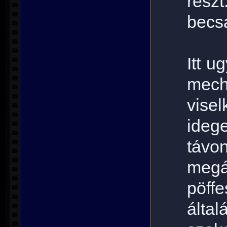
rés
becs
Itt u
mec
vise
ideg
távon
megá
pöff
álta