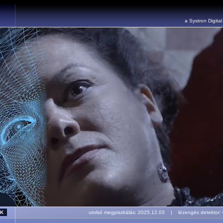
a Systron Digita
utolsó megpiszkálás: 2025.12.03 | lézengés detekto