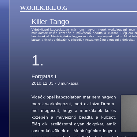
W.O.R.K.B.L.O.G
Killer Tango
Videóklippel kapcsolatban már nem nagyon merek workblogozni, mert
munkálatok kellős közepén a művésznő beadta a kulcsot. Elég ciki sz
készülnek el. Mentségünkre legyen mondva nem rajtunk múlott. Most tal
lassan a finishbe érkezünk, elkezdjük visszamenőleg blogozni a dolgokat.
1.
Forgatás I.
2010.12.03 -
3 munkaóra
Videóklippel kapcsolatban már nem nagyon
merek workblogozni, mert az Ibiza Dream-
mel megesett, hogy a munkálatok kellős
közepén a művésznő beadta a kulcsot.
Elég ciki szellőztetni olyan dolgokat, amik
sosem készülnek el. Mentségünkre legyen