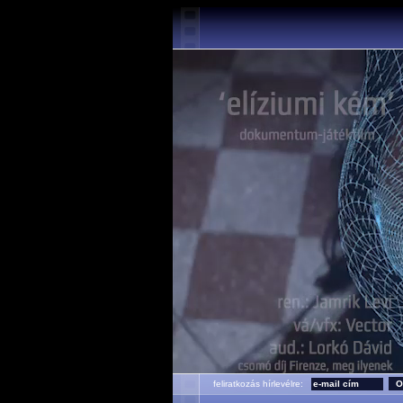
feliratkozás hírlevélre: