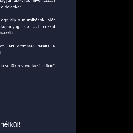
ogyan alakul és mivel lassan
 a dolgokat.
ne egy klip a muzsikának. Már
 képanyag, de azt sokkal
rveztük.
nőt, aki örömmel vállalta a
t.
 is vettük a vonatkozó "nőcis"
nélkül!