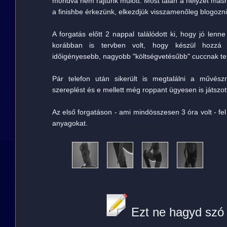
mondva nem rajtunk múlott. Most talán a helyzet másh
a finishbe érkezünk, elkezdjük visszamenőleg blogozni
A forgatás előtt 2 nappal találódott ki, hogy jó len
korábban is tervben volt, hogy készül hozzá
időigényesebb, nagyobb "költségvetésűbb" cuccnak te
Pár telefon után sikerült is megtalálni a művész
szereplést és e mellett még roppant ügyesen is játszot
Az első forgatáson - ami mindösszesen 3 óra volt - fel
anyagokat.
Ezt ne hagyd szó 