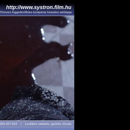
http://www.systron.film.hu
l Pictures függetlenfilmes kompánia hivatalos weblapja
r: 000.407.824 |
Levélben zaklatás, gyötrés, kínzás