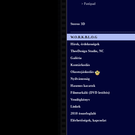
> Futópad
Stereo 3D
___________________________________
W.O.R.K.B.L.O.G
Hírek, érdekességek
TheeDesign Studio, NC
Galéria
Kontárkodás
Okostojáskodás
Nyilvánosság
Hasznos kacatok
Filmturkáló (DVD letöltés)
Vendégkönyv
Linkek
2010 összefoglaló
Elérhetőségek, kapcsolat