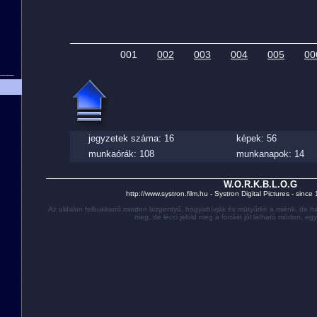
001
002
003
004
005
00
____
jegyzetek száma: 16
képek: 56
munkaórák: 108
munkanapok: 14
W.O.R.K.B.L.O.G
http://www.systron.film.hu - Systron Digital Pictures - sinc
Az oldalon felbukkanó minden bizgentyű, hogyishívják és mütyűrke a miénk, de ha
meg, de lécci jelöld meg a forrást jól látható módon, eg