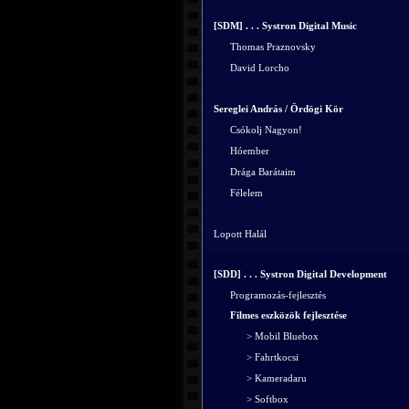
[SDM] . . . Systron Digital Music
Thomas Praznovsky
David Lorcho
Sereglei András / Ördögi Kör
Csókolj Nagyon!
Hóember
Drága Barátaim
Félelem
Lopott Halál
[SDD] . . . Systron Digital Development
Programozás-fejlesztés
Filmes eszközök fejlesztése
> Mobil Bluebox
> Fahrtkocsi
> Kameradaru
> Softbox