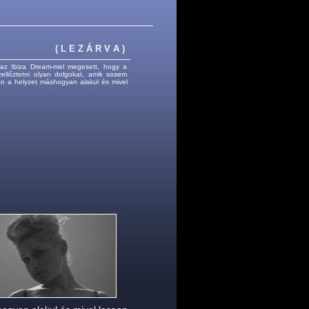
( L E Z Á R V A )
 az Ibiza Dream-mel megesett, hogy a
ellőztetni olyan dolgokat, amik sosem
án a helyzet máshogyan alakul és mivel