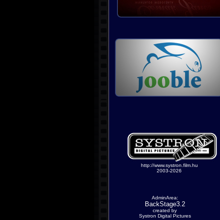
http://www.systron.film.hu
2003-2026
AdminArea:
BackStage3.2
created by
Systron Digital Pictures