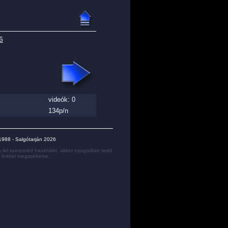
6
videók: 0
134p/n
e 1988 - Salgótarján 2026
 fel szeretnéd használni, akkor nyugodtan tedd
y linkkel megspékelve.