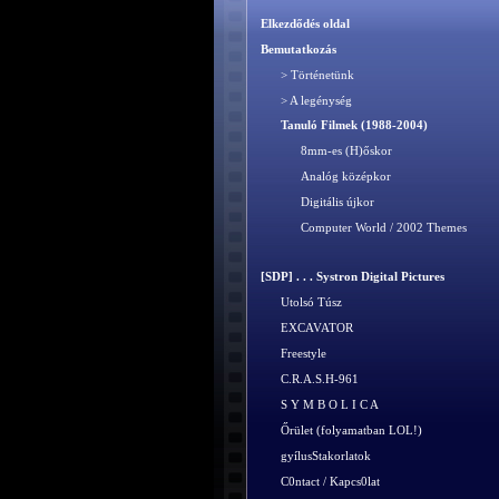
Elkezdődés oldal
Bemutatkozás
> Történetünk
> A legénység
Tanuló Filmek (1988-2004)
8mm-es (H)őskor
Analóg középkor
Digitális újkor
Computer World / 2002 Themes
[SDP] . . . Systron Digital Pictures
Utolsó Túsz
EXCAVATOR
Freestyle
C.R.A.S.H-961
S Y M B O L I C A
Őrület (folyamatban LOL!)
gyílusStakorlatok
C0ntact / Kapcs0lat