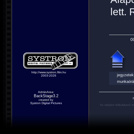
lett.
0
http://www.systron.film.hu
jegyzetek
2003-2026
munkaórá
AdminArea:
BackStage3.2
h
created by
Systron Digital Pictures
Az oldalon felbukkanó m