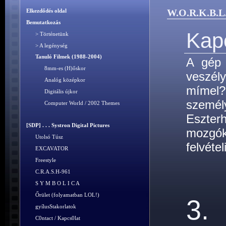
W.O.R.K.B.L
Elkezdődés oldal
Bemutatkozás
Kap
> Történetünk
> A legénység
Tanuló Filmek (1988-2004)
A gép 
8mm-es (H)őskor
veszél
Analóg középkor
mímel?
Digitális újkor
személ
Computer World / 2002 Themes
Eszte
[SDP] . . . Systron Digital Pictures
mozgók
Utolsó Túsz
felvétel
EXCAVATOR
Freestyle
C.R.A.S.H-961
S Y M B O L I C A
Őrület (folyamatban LOL!)
3.
gyílusStakorlatok
C0ntact / Kapcs0lat