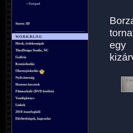
> Futópad
Borz
Stereo 3D
torna
_______________________________________
W.O.R.K.B.L.O.G
egy 
Hírek, érdekességek
TheeDesign Studio, NC
kizár
Galéria
Kontárkodás
Okostojáskodás
Nyilvánosság
Hasznos kacatok
Filmturkáló (DVD letöltés)
Vendégkönyv
Linkek
2010 összefoglaló
Elérhetőségek, kapcsolat