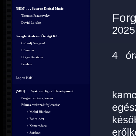
[SDM] . . . Systron Digital Music
Forg
Thomas Praznovsky
David Lorcho
2025
Sereglei András / Ördögi Kör
Csókolj Nagyon!
Hóember
4 ór
Drága Barátaim
Félelem
Lopott Halál
[SDD] . . . Systron Digital Development
kamc
Programozás-fejlesztés
egés
Filmes eszközök fejlesztése
> Mobil Bluebox
késő
> Fahrtkocsi
> Kameradaru
erőlk
> Softbox