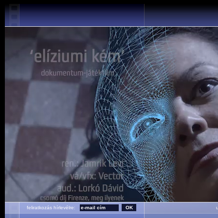
feliratkozás hírlevélre:
ut