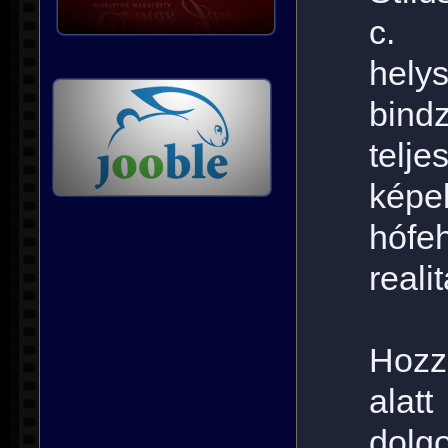
c. 
helys
bind
telje
képe
hófe
reali
Hozzá
alat
dolg