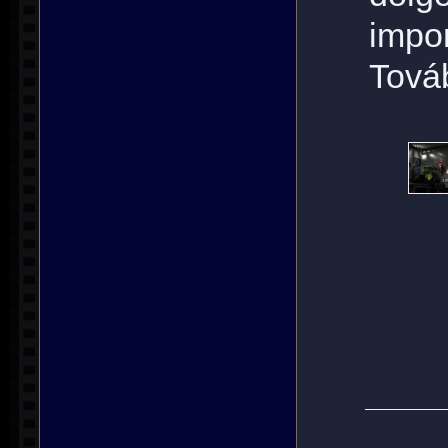
impo
Tová