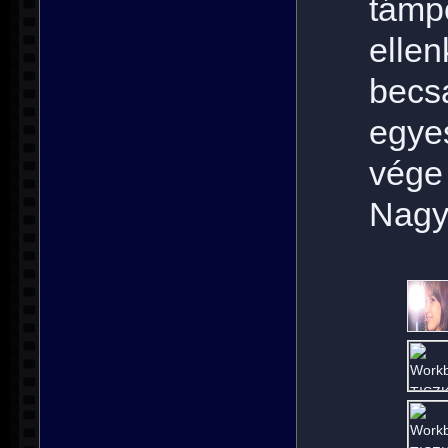
támpo
elle
becs
egye
vége
Nagy