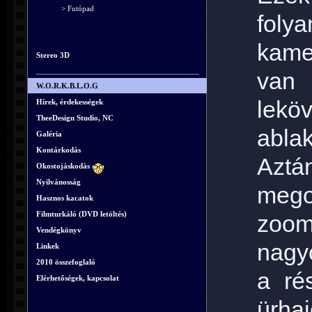
> Futópad
foly
kame
Stereo 3D
_______________________________________
van 
W.O.R.K.B.L.O.G
lekö
Hírek, érdekességek
TheeDesign Studio, NC
ablak
Galéria
Kontárkodás
Azt
Okostojáskodás
Nyilvánosság
mego
Hasznos kacatok
Filmturkáló (DVD letöltés)
zoom
Vendégkönyv
nagy
Linkek
2010 összefoglaló
a ré
Elérhetőségek, kapcsolat
ürha