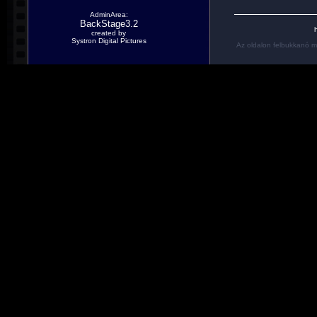
AdminArea:
BackStage3.2
h
created by
Systron Digital Pictures
Az oldalon felbukkanó m