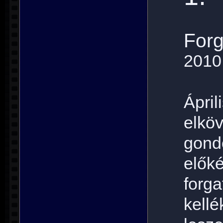
Forg
2010
Ápr
elkö
gond
előké
forg
kell