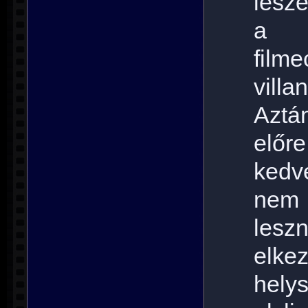
lesz
a 3
fil
villa
Aztá
előr
kedv
nem
lesz
elke
hely