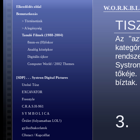
W.O.R.K.B.L
Elkezdődés oldal
Bemutatkozás
TIS
> Történetünk
> A legénység
Tanuló Filmek (1988-2004)
Az "az
8mm-es (H)őskor
kategó
Analóg középkor
rendsz
Digitális újkor
Systron
Computer World / 2002 Themes
tőkéje.
[SDP] . . . Systron Digital Pictures
bíztak.
Utolsó Túsz
EXCAVATOR
Freestyle
C.R.A.S.H-961
S Y M B O L I C A
3.
Őrület (folyamatban LOL!)
gyílusStakorlatok
C0ntact / Kapcs0lat