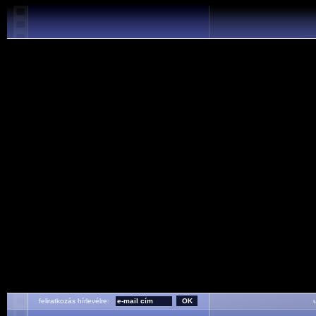
feliratkozás hírlevélre:
ut