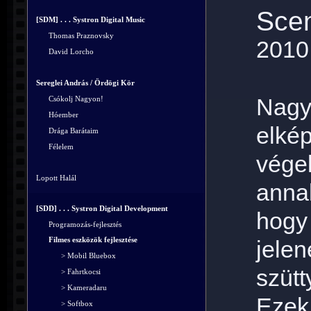
Scen
[SDM] . . . Systron Digital Music
Thomas Praznovsky
2010
David Lorcho
Sereglei András / Ördögi Kör
Nagy
Csókolj Nagyon!
Hóember
elké
Drága Barátaim
Félelem
vége
Lopott Halál
anna
[SDD] . . . Systron Digital Development
hogy
Programozás-fejlesztés
Filmes eszközök fejlesztése
jele
> Mobil Bluebox
szütt
> Fahrtkocsi
> Kameradaru
Eze
> Softbox