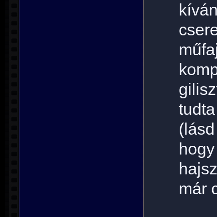
kívá
cse
műfa
komp
gilis
tudta
(lás
ho
hajs
már 