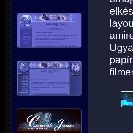
elkés
layou
amir
Ugya
papí
filme