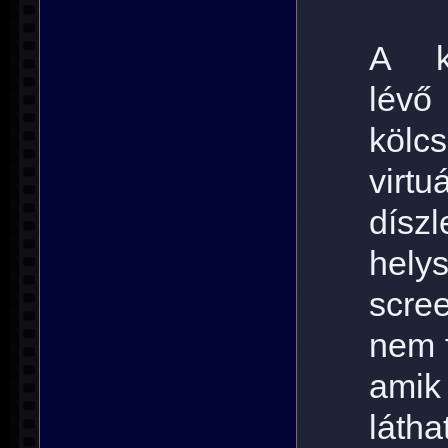
A ké
lévő
kölcs
virtuá
díszl
hely
scre
nem f
amik
látha