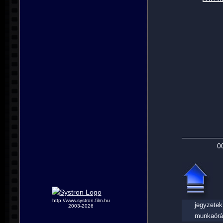
0
http://www.systron.film.hu
jegyzetek
2003-2026
munkaórá