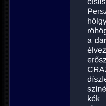
elsli
Pers
hölgy
röhög
a dar
élv
erős
CRA
dísz
szín
kék 