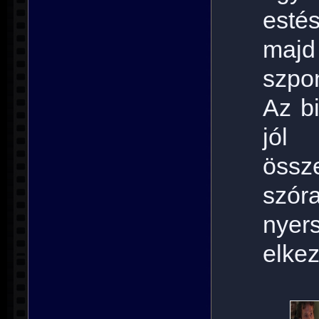
estés
majd
szpon
Az b
jól 
össz
szór
nye
elkez