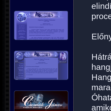
elin
proce
Előny
Hátr
hang
Hang
marad
Óhata
amiko