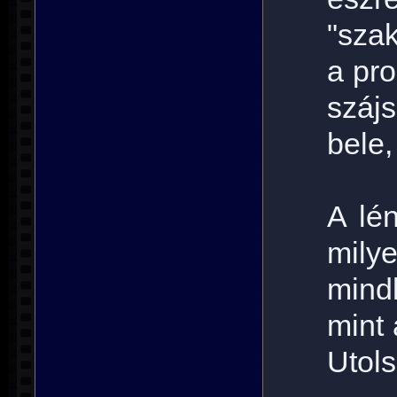
"szak
a pr
száj
bele,
A lén
mily
mind
mint 
Utol