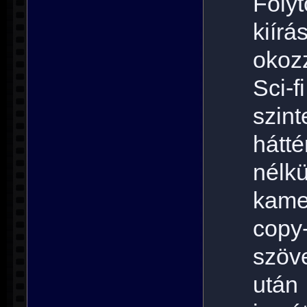
Folyt
kií
okoz
Sci-
szin
hátt
nélk
kame
cop
szöv
utá