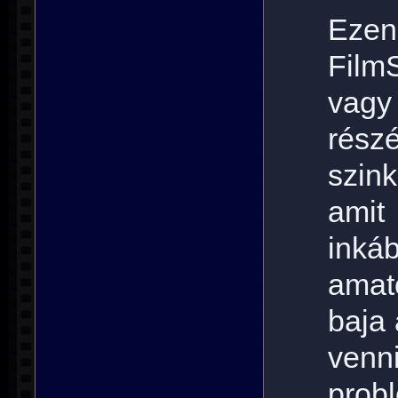
Ezen
FilmS
vag
rész
szink
amit
inká
amat
baja
ven
prob