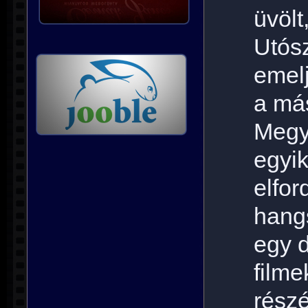
üvölt
Utós
emelj
a más
Megy
egyi
elfor
hang
egy 
film
rész