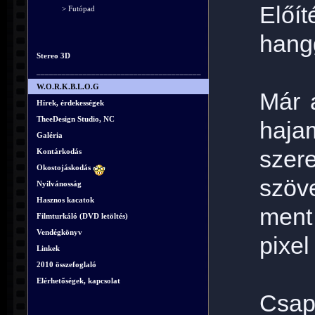
Előí
> Futópad
hang
Stereo 3D
_______________________________________
W.O.R.K.B.L.O.G
Már 
Hírek, érdekességek
TheeDesign Studio, NC
haja
Galéria
sze
Kontárkodás
Okostojáskodás
szöv
Nyilvánosság
Hasznos kacatok
ment 
Filmturkáló (DVD letöltés)
Vendégkönyv
pixel
Linkek
2010 összefoglaló
Elérhetőségek, kapcsolat
Csapó