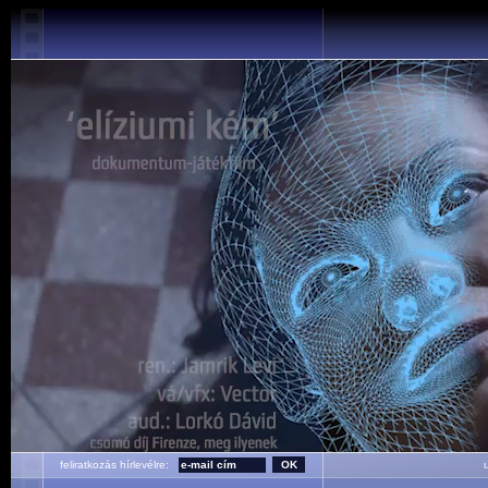
feliratkozás hírlevélre:
ut