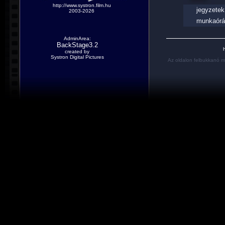
http://www.systron.film.hu
jegyzetek
2003-2026
munkaórá
AdminArea:
BackStage3.2
h
created by
Systron Digital Pictures
Az oldalon felbukkanó m