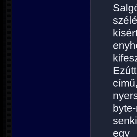
Salgó
szé
kísér
enyh
kifes
Ezút
című
nyers
byte
senk
egy 