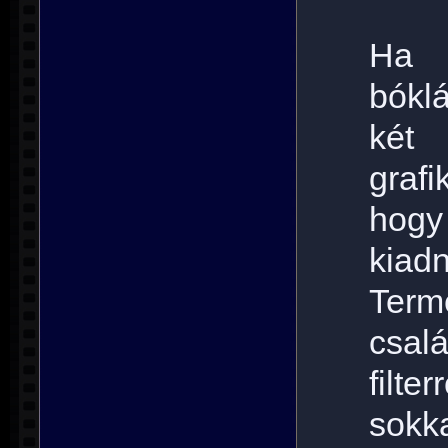
Ha 
bókl
két
grafi
hogy
kiad
Ter
csal
filt
sokk