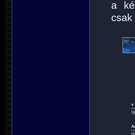
a ké
csak
v
Ig
A
H