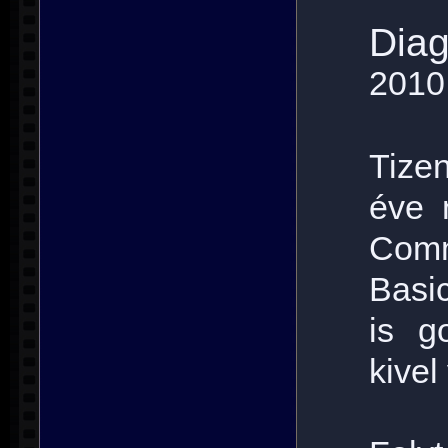
Diag
2010
Tize
éve 
Com
Basic
is g
kivel