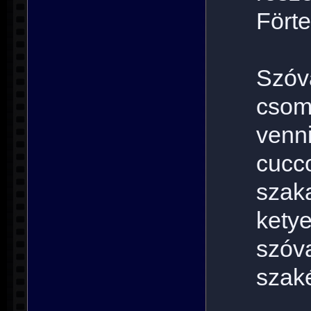
Förte
Szóv
csom
venn
cuc
szaka
ketye
szó
szak