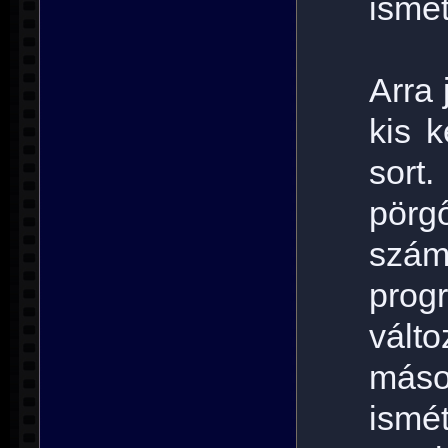
ismét
Arra 
kis 
sort
pörg
szá
prog
vált
más
ismé