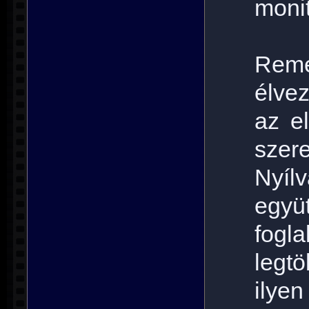
moni
Reme
élve
az e
szere
Nyíl
együ
fogl
legt
ilyen