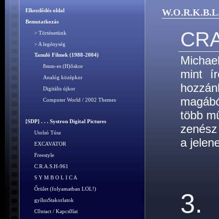
W.O.R.K.B.L
Elkezdődés oldal
Bemutatkozás
CRA
> Történetünk
> A legénység
Tanuló Filmek (1988-2004)
Michae
8mm-es (H)őskor
mint í
Analóg középkor
hozzán
Digitális újkor
magábó
Computer World / 2002 Themes
több mű
[SDP] . . . Systron Digital Pictures
zenész
Utolsó Túsz
a jelen
EXCAVATOR
Freestyle
C.R.A.S.H-961
S Y M B O L I C A
Őrület (folyamatban LOL!)
3.
gyílusStakorlatok
C0ntact / Kapcs0lat