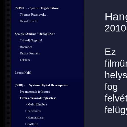
[SDM] . . . Systron Digital Music
Han
Thomas Praznovsky
David Lorcho
2010
Sereglei András / Ördögi Kör
Csókolj Nagyon!
Hóember
Ez
Drága Barátaim
fil
Félelem
hely
Lopott Halál
fog 
[SDD] . . . Systron Digital Development
Programozás-fejlesztés
felv
Filmes eszközök fejlesztése
> Mobil Bluebox
felüg
> Fahrtkocsi
> Kameradaru
> Softbox