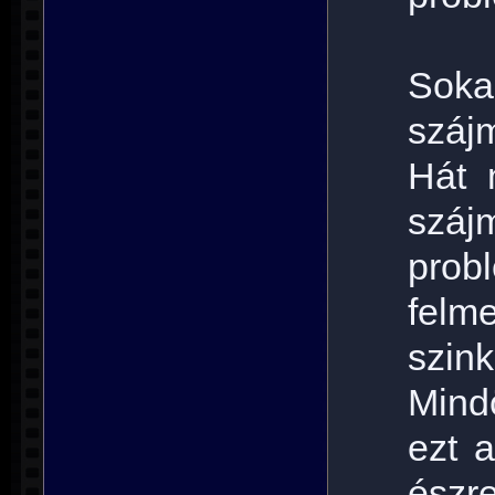
Sok
szájm
Hát 
szá
prob
felm
szi
Mind
ezt 
ész