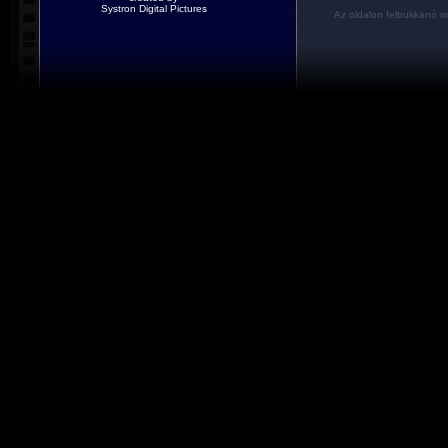
Systron Digital Pictures
Az oldalon felbukkanó m