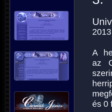
Univ
2013
A he
az O
szer
herri
megf
és 0 