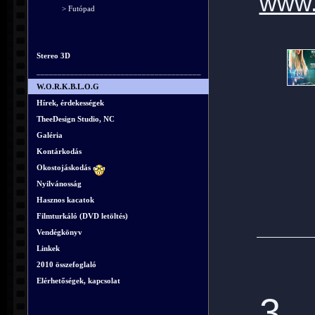
www.e
> Futópad
Stereo 3D
_______________________________________
W.O.R.K.B.L.O.G
Hírek, érdekességek
TheeDesign Studio, NC
Galéria
Kontárkodás
Okostojáskodás
Nyilvánosság
Hasznos kacatok
Filmturkáló (DVD letöltés)
Vendégkönyv
Linkek
2010 összefoglaló
Elérhetőségek, kapcsolat
3.