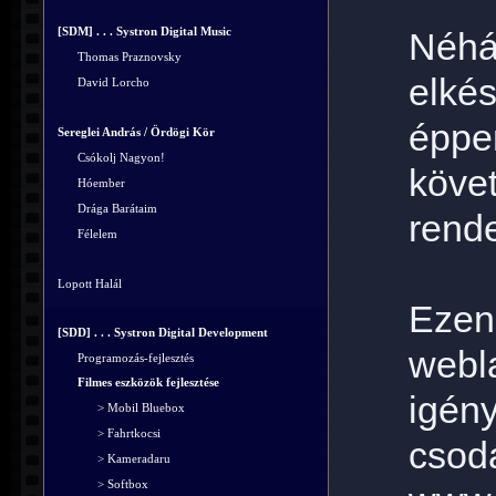
[SDM] . . . Systron Digital Music
Néhá
Thomas Praznovsky
elk
David Lorcho
épp
Sereglei András / Ördögi Kör
Csókolj Nagyon!
köve
Hóember
Drága Barátaim
rend
Félelem
Lopott Halál
Ezen
[SDD] . . . Systron Digital Development
webl
Programozás-fejlesztés
Filmes eszközök fejlesztése
igé
> Mobil Bluebox
> Fahrtkocsi
cs
> Kameradaru
> Softbox