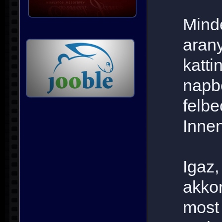
Mind
aran
katt
na
felbe
Innen
Igaz
akko
most