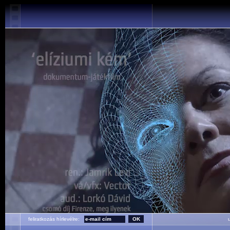
feliratkozás hírlevélre:
ut