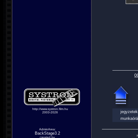
0
http://www.systron.film.hu
jegyzetek
2003-2026
munkaórá
AdminArea:
BackStage3.2
h
created by