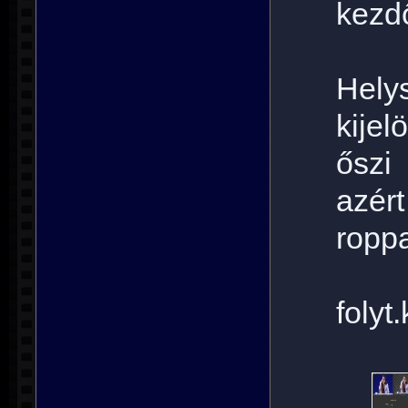
kezd
Hely
kijel
őszi
azér
roppa
folyt.