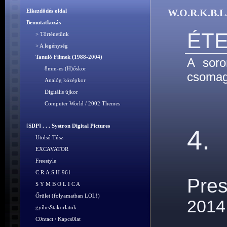
W.O.R.K.B.L
Elkezdődés oldal
Bemutatkozás
ÉTE
> Történetünk
> A legénység
Tanuló Filmek (1988-2004)
A soro
8mm-es (H)őskor
csomag
Analóg középkor
Digitális újkor
Computer World / 2002 Themes
[SDP] . . . Systron Digital Pictures
4.
Utolsó Túsz
EXCAVATOR
Freestyle
C.R.A.S.H-961
Pre
S Y M B O L I C A
Őrület (folyamatban LOL!)
2014
gyílusStakorlatok
C0ntact / Kapcs0lat