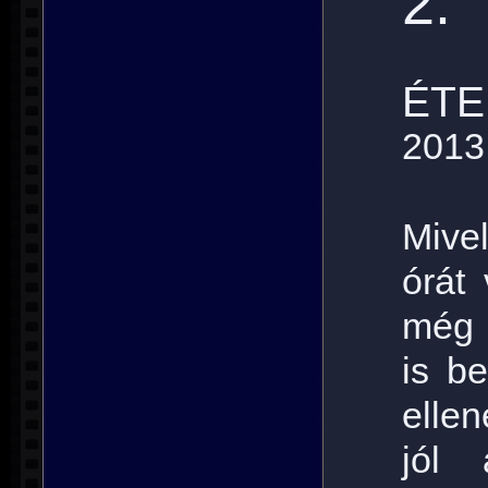
2.
ÉTER
2013
Mive
órát 
még 
is be
elle
jól 