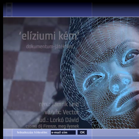
feliratkozás hírlevélre:
ut