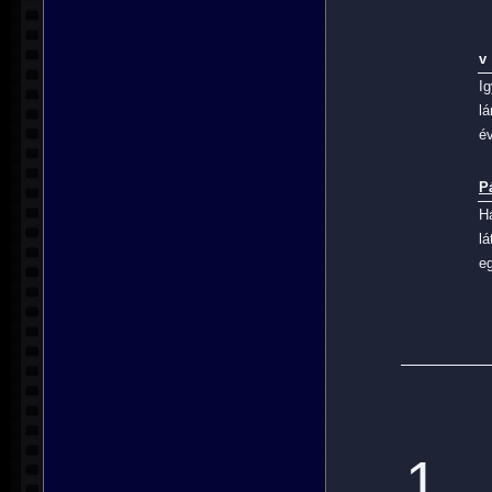
v
I
lá
év
P
H
l
eg
1.