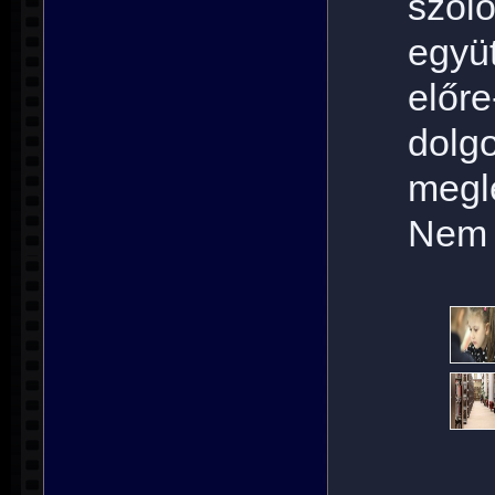
szól
együ
előr
dolg
megl
Nem g