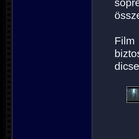
söpr
össz
Film
biz
dicse