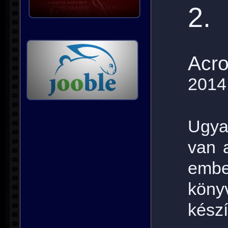
2.
Acro
2014
Ugya
van 
em
köny
készí