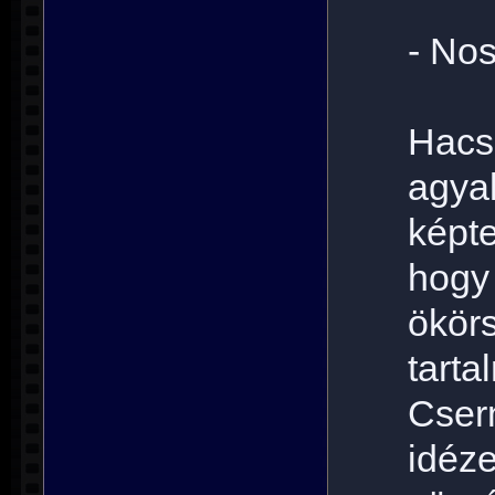
- No
Hacs
agya
képte
hogy
ökör
tart
Cser
idéze