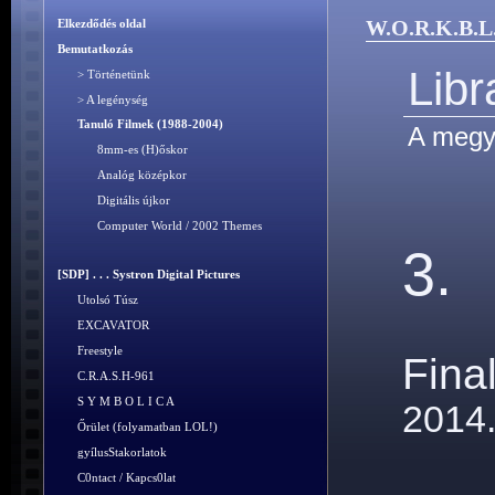
W.O.R.K.B.L
Elkezdődés oldal
Bemutatkozás
Libr
> Történetünk
> A legénység
Tanuló Filmek (1988-2004)
A megye
8mm-es (H)őskor
Analóg középkor
Digitális újkor
Computer World / 2002 Themes
3.
[SDP] . . . Systron Digital Pictures
Utolsó Túsz
EXCAVATOR
Freestyle
Fina
C.R.A.S.H-961
S Y M B O L I C A
2014.
Őrület (folyamatban LOL!)
gyílusStakorlatok
C0ntact / Kapcs0lat