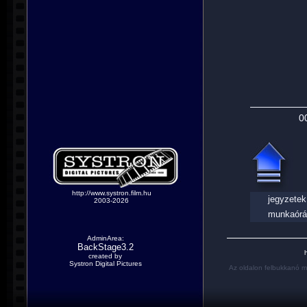
0
http://www.systron.film.hu
jegyzetek
2003-2026
munkaórá
AdminArea:
BackStage3.2
h
created by
Systron Digital Pictures
Az oldalon felbukkanó m