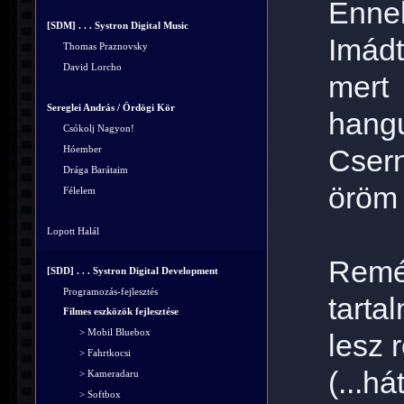
Ennek
[SDM] . . . Systron Digital Music
Imádt
Thomas Praznovsky
David Lorcho
mer
Sereglei András / Ördögi Kör
hang
Csókolj Nagyon!
Hóember
Csern
Drága Barátaim
öröm 
Félelem
Lopott Halál
Remé
[SDD] . . . Systron Digital Development
Programozás-fejlesztés
tart
Filmes eszközök fejlesztése
> Mobil Bluebox
lesz 
> Fahrtkocsi
(...h
> Kameradaru
> Softbox