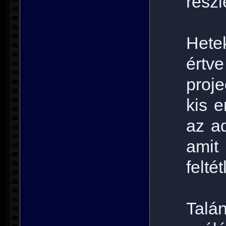
részl
Hete
értv
proj
kis e
az ad
ami
feltét
Talá