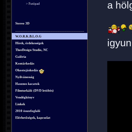
a höl
> Futópad
Stereo 3D
_______________________________________
W.O.R.K.B.L.O.G
igyun
Hírek, érdekességek
TheeDesign Studio, NC
Galéria
Kontárkodás
Okostojáskodás
Nyilvánosság
Hasznos kacatok
Filmturkáló (DVD letöltés)
Vendégkönyv
Linkek
2010 összefoglaló
Elérhetőségek, kapcsolat