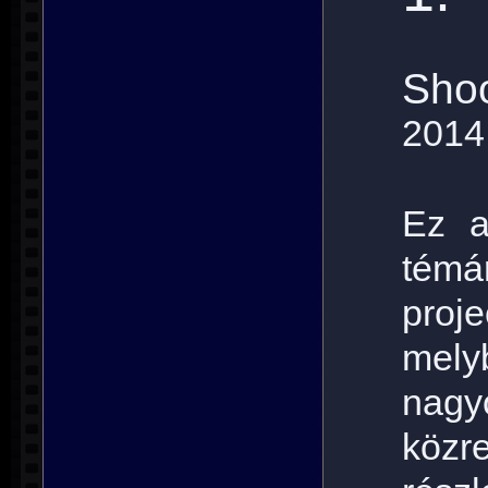
Shoo
2014
Ez a
tém
proje
mel
nag
közr