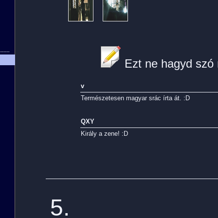
____
Ezt ne hagyd szó n
v
Természetesen magyar srác írta át. :D
QXY
Király a zene! :D
5.