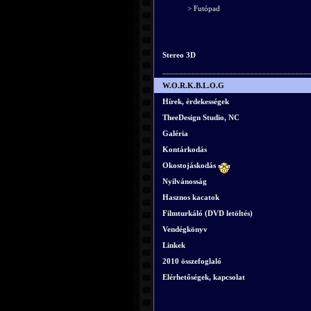
> Futópad
Stereo 3D
___________________________________
W.O.R.K.B.L.O.G
Hírek, érdekességek
TheeDesign Studio, NC
Galéria
Kontárkodás
Okostojáskodás
Nyilvánosság
Hasznos kacatok
Filmturkáló (DVD letöltés)
Vendégkönyv
Linkek
2010 összefoglaló
Elérhetőségek, kapcsolat