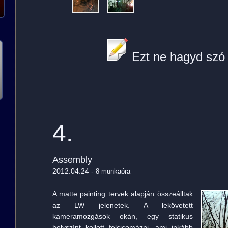
Ezt ne hagyd szó 
4.
Assembly
2012.04.24 -
8 munkaóra
A matte painting tervek alapján összeálltak
az LW jelenetek. A lekövetett
kameramozgások okán, egy statikus
helyszínt kellett felcicomázni, ami inkább