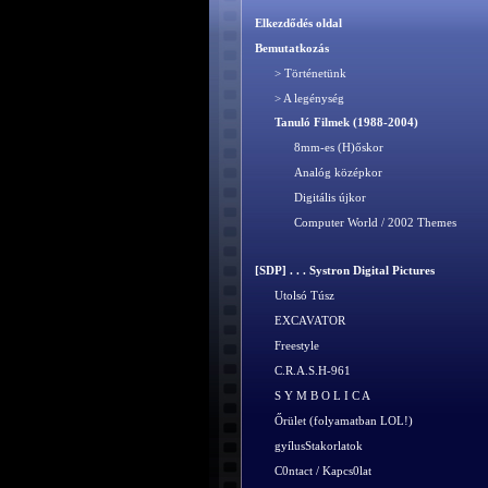
Elkezdődés oldal
Bemutatkozás
> Történetünk
> A legénység
Tanuló Filmek (1988-2004)
8mm-es (H)őskor
Analóg középkor
Digitális újkor
Computer World / 2002 Themes
[SDP] . . . Systron Digital Pictures
Utolsó Túsz
EXCAVATOR
Freestyle
C.R.A.S.H-961
S Y M B O L I C A
Őrület (folyamatban LOL!)
gyílusStakorlatok
C0ntact / Kapcs0lat