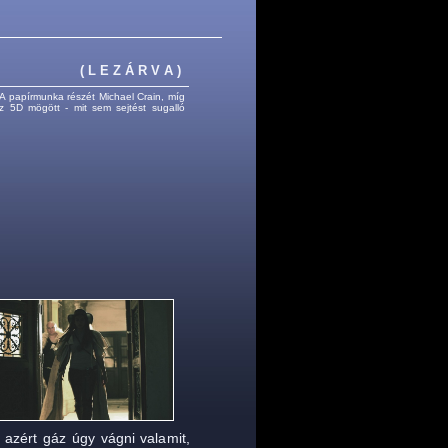
( L E Z Á R V A )
 A papírmunka részét Michael Crain, míg
z 5D mögött - mit sem sejtést sugalló
 azért gáz úgy vágni valamit,