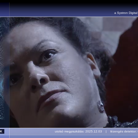
a Systron Digita
utolsó megpiszkálás: 2025.12.03 | lézengés detekto