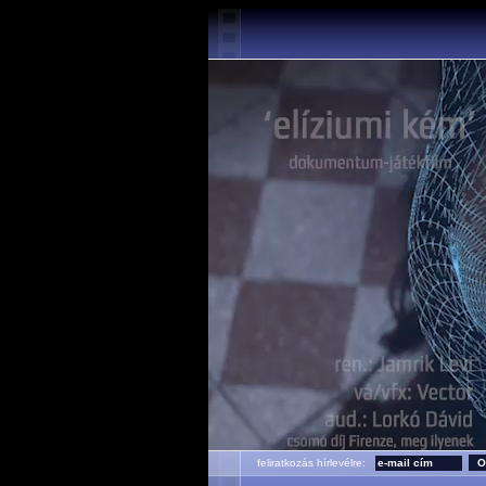
feliratkozás hírlevélre: