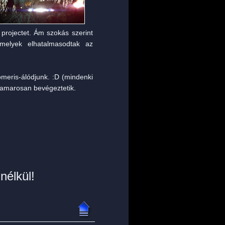
a projectet. Ám szokás szerint
 melyek elhatalmasodtak az
omeris-álódjunk. :D (mindenki
hamarosan bevégeztetik.
nélkül!