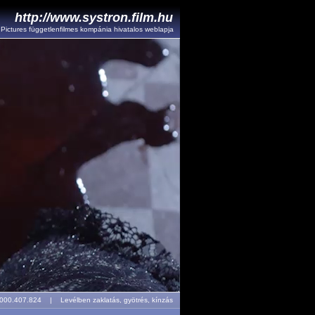
http://www.systron.film.hu
l Pictures függetlenfilmes kompánia hivatalos weblapja
r: 000.407.824 |
Levélben zaklatás, gyötrés, kínzás