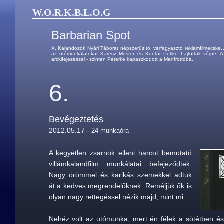
W.O.R.K.B.L.O.G
Barbarian Spot
X. Kalandozók Nyári Táborát népszerűsítő, vérfagyasztó reklámfilmecske.
az utómunkálatokat Karesz Mester és Kontár Petike hajtották végre. A
arckifejezéssel - szintén Péterke kapaszkodott a Manfrottóba.
6.
Bevégeztetés
2012.05.17 -
24 munkaóra
A kegyetlen zsarnok elleni harcot bemutató
villámkalandfilm munkálatai befejeződtek.
Nagy örömmel és karikás szemekkel adtuk
át a kedves megrendelőknek. Reméljük ők is
olyan nagy rettegéssel nézik majd, mint mi.
Nehéz volt az utómunka, mert én félek a sötétben és