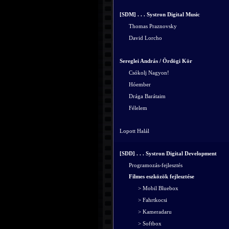
[SDM] . . . Systron Digital Music
Thomas Praznovsky
David Lorcho
Sereglei András / Ördögi Kör
Csókolj Nagyon!
Hóember
Drága Barátaim
Félelem
Lopott Halál
[SDD] . . . Systron Digital Development
Programozás-fejlesztés
Filmes eszközök fejlesztése
> Mobil Bluebox
> Fahrtkocsi
> Kameradaru
> Softbox