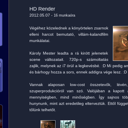
HD Render
2012.05.07 -
16 munkaóra
Végéhez közelednek a könyörtelen zsarnok
elleni harcot bemutató, villám-kalandfilm
munkálatai.
Károly Mester leadta a rá kirótt jelenetek
scene változatait. 720p-s számoltatás
zajlik, melynek az i7 örül a legkevésbé. :D Mi pedig 
és bárhogy hozza a sors, ennek addigra vége lesz. :D
Vannak alaposan low-cost összetevők, lévé
szuperprodukcióról van szó. Valójában a kapott a
mennyiségben, mind minőségben. Így sajnos több
hunynunk, mint azt eredetileg elterveztük. Ettől függ
tőlünk telhetőt.