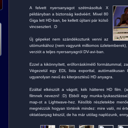
A felvett nyersanyagot szétmásoltuk X
példányban a biztonság kedvéért. Mivel 80
Giga lett HD-ban, be kellett újítani pár külső
vincsesztert. :D
Új gépeket nem szándékoztunk venni az
utómunkához (nem vagyunk milliomos üzletemberek), ez
verziót a teljes nyersanyagról DV-avi-ban.
Ezzel a kikönnyített, erőforráskímélő formátummal, zav
Végezetül egy EDL lista exporttal, autómatikusan k
ugyanolyan nevű és kiterjesztésű HD anyagra.
Ezáltal elkészült a vágott, kék hátteres HD film. 
filmnek nevezni! :D) Ebből egy munka-lyukasztássa
map-ot a Lightwave-hez. Később részletekbe menő
megnézzük hogyan történik mindez: mire való, mi ér
oktatóanyag készül, de ha már utólag naplózunk, enny