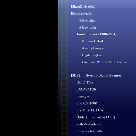
Elkezdődés oldal
Bemutatkozás
> Történetünk
> A legénység
Tanuló Filmek (1988-2004)
8mm-es (H)őskor
Analóg középkor
Digitális újkor
Computer World / 2002 Themes
[SDP] . . . Systron Digital Pictures
Utolsó Túsz
EXCAVATOR
Freestyle
C.R.A.S.H-961
S Y M B O L I C A
Őrület (folyamatban LOL!)
gyílusStakorlatok
C0ntact / Kapcs0lat