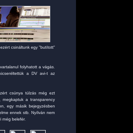
ért csináltunk egy "butított"
artalanul folyhatott a vágás.
icseréltettük a DV avi-t az
(azért csúnya túlzás még ezt
l, megkaptuk a transparency
en, egy másik bejegyzésben
telme ennek stb. Nyílván nem
i még belefér.