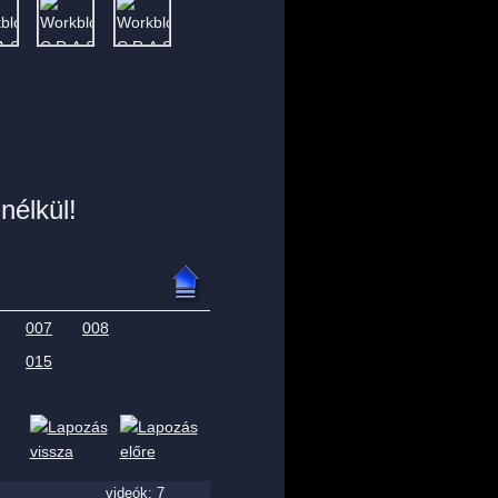
nélkül!
007
008
015
videók: 7