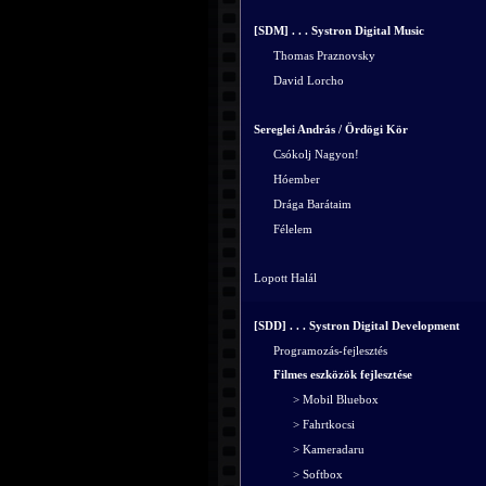
[SDM] . . . Systron Digital Music
Thomas Praznovsky
David Lorcho
Sereglei András / Ördögi Kör
Csókolj Nagyon!
Hóember
Drága Barátaim
Félelem
Lopott Halál
[SDD] . . . Systron Digital Development
Programozás-fejlesztés
Filmes eszközök fejlesztése
> Mobil Bluebox
> Fahrtkocsi
> Kameradaru
> Softbox