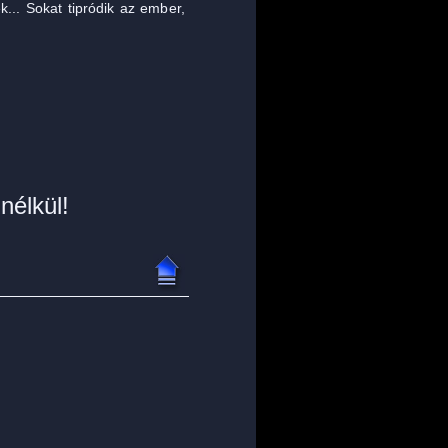
k... Sokat tipródik az ember,
nélkül!