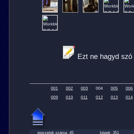
Ezt ne hagyd szó 
001
002
003
004
005
006
009
010
011
012
013
014
jegyzetek száma: 45
képek: 351