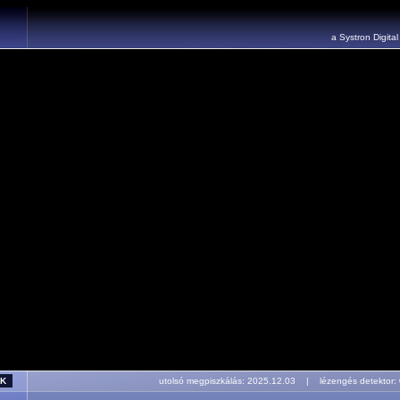
a Systron Digita
utolsó megpiszkálás: 2025.12.03 | lézengés detekto