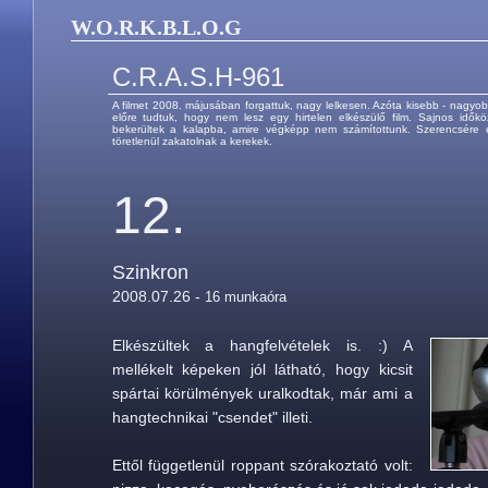
W.O.R.K.B.L.O.G
C.R.A.S.H-961
A filmet 2008. májusában forgattuk, nagy lelkesen. Azóta kisebb - nagyo
előre tudtuk, hogy nem lesz egy hirtelen elkészülő film. Sajnos idők
bekerültek a kalapba, amire végképp nem számítottunk. Szerencsére 
töretlenül zakatolnak a kerekek.
12.
Szinkron
2008.07.26 -
16 munkaóra
Elkészültek a hangfelvételek is. :) A
mellékelt képeken jól látható, hogy kicsit
spártai körülmények uralkodtak, már ami a
hangtechnikai "csendet" illeti.
Ettől függetlenül roppant szórakoztató volt: