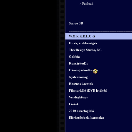
> Futópad
Stereo 3D
___________________________________
W.O.R.K.B.L.O.G
Hírek, érdekességek
TheeDesign Studio, NC
Galéria
Kontárkodás
Okostojáskodás
Nyilvánosság
Hasznos kacatok
Filmturkáló (DVD letöltés)
Vendégkönyv
Linkek
2010 összefoglaló
Elérhetőségek, kapcsolat