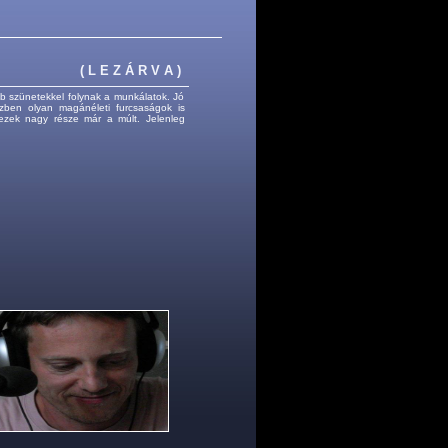
( L E Z Á R V A )
bb szünetekkel folynak a munkálatok. Jó
özben olyan magánéleti furcsaságok is
ezek nagy része már a múlt. Jelenleg