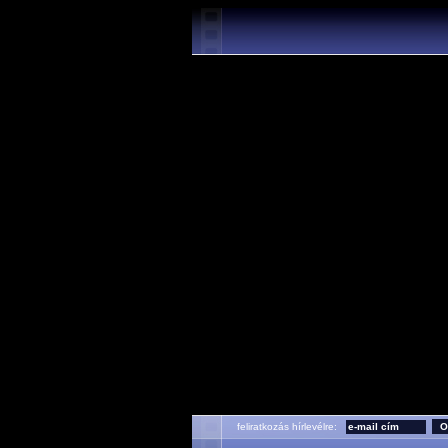
feliratkozás hírlevélre: