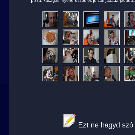
pizza, kacagás, nyeherészés és jó sok jadada-jadada..
Ezt ne hagyd szó 