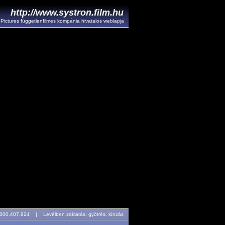
http://www.systron.film.hu
l Pictures függetlenfilmes kompánia hivatalos weblapja
r: 000.407.824 |
Levélben zaklatás, gyötrés, kínzás