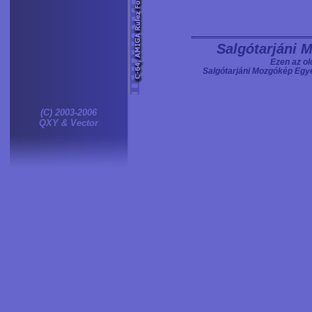
Salgótarjáni 
Ezen az ol
Salgótarjáni Mozgókép Egye
(C) 2003-2006
QXY & Vector