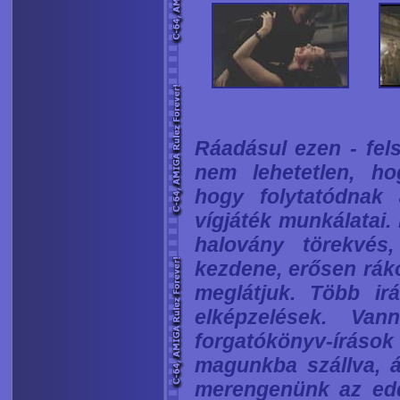
Ráadásul ezen - fels
nem lehetetlen, hog
hogy folytatódna
vígjáték munkálatai.
halovány törekvés
kezdene, erősen rák
meglátjuk. Több ir
elképzelések. Van
forgatókönyv-íráso
magunkba szállva, á
merengenünk az eddi