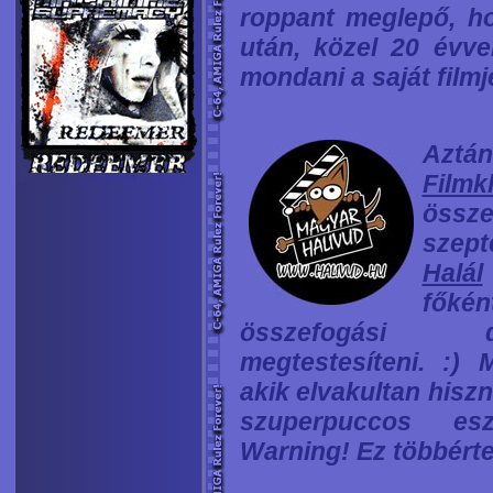
roppant meglepő, ho
után, közel 20 évve
mondani a saját filmj
Aztá
Filmk
össz
szept
Halál
főké
összefogási d
megtestesíteni. :) 
akik elvakultan hisz
szuperpuccos esz
Warning! Ez többérte