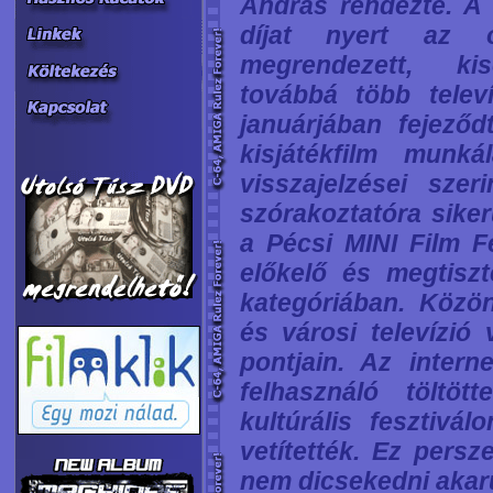
András rendezte. A 
díjat nyert az o
megrendezett, kis
továbbá több telev
januárjában fejező
kisjátékfilm munk
visszajelzései sze
szórakoztatóra siker
a Pécsi MINI Film F
előkelő és megtiszte
kategóriában. Közön
és városi televízió
pontjain. Az intern
felhasználó töltö
kultúrális fesztivá
vetítették. Ez pers
nem dicsekedni akaru