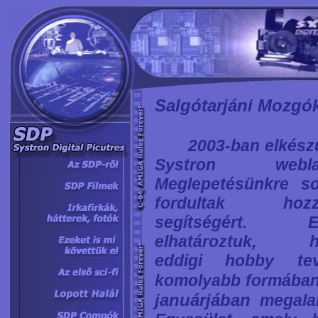
Salgótarjáni Mozgó
2003-ban elkészü
Systron weblap
Meglepetésünkre s
fordultak hozz
segítségért. Ez
elhatároztuk, h
eddigi hobby tev
komolyabb formában 
januárjában
megalak