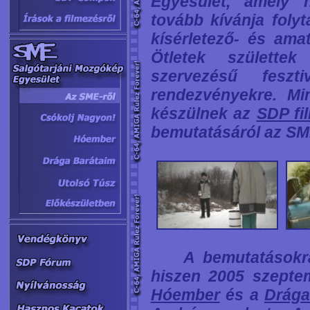
Egyesület, amely hi
tovább kívánja folyt
kísérletező- és ama
Ötletek születtek
szervezésű feszti
rendezvényekre. Mi
készülnek az
SDP fi
bemutatásáról az SM
A bemutatásokra n
hiszen 2005 szeptem
Hóember
és a
Drága