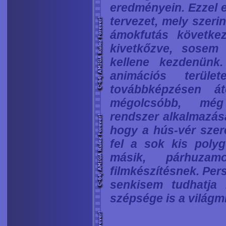
eredményein. Ezzel e
tervezet, mely szer
ámokfutás követke
kivetkőzve, sosem 
kellene kezdenünk
animációs terüle
továbbképzésen át
mégolcsóbb, még 
rendszer alkalmazásá
hogy a hús-vér szer
fel a sok kis poly
másik, párhuza
filmkészítésnek. Per
senkisem tudhatja
szépsége is a világm