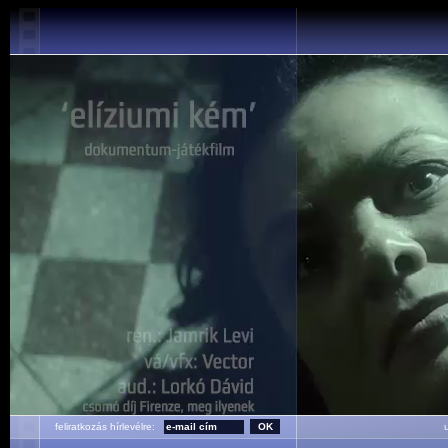
feliratkozás hírlevélre:
ut