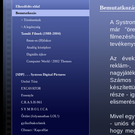
Bemutatkozá
Elkezdődés oldal
Bemutatkozás
> Történetünk
A Systron
> A legénység
már "öre
Tanuló Filmek (1988-2004)
filmez
8mm-es (H)őskor
tevékenys
Analóg középkor
Digitális újkor
Az évek
Computer World / 2002 Themes
reklá
nagyjáté
[SDP] . . . Systron Digital Pictures
Számos s
Utolsó Túsz
készítet
EXCAVATOR
része - i
Freestyle
elismerés
C.R.A.S.H-961
S Y M B O L I C A
Mivel eg
Őrület (folyamatban LOL!)
- uniós 
gyílusStakorlatok
hogy mega
C0ntact / Kapcs0lat