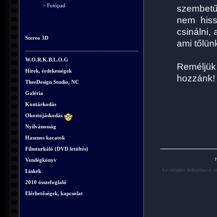
> Futópad
szembetű
nem hiss
csinálni,
Stereo 3D
ami tőlünk
_______________________________________
W.O.R.K.B.L.O.G
Reméljük
Hírek, érdekességek
hozzánk!
TheeDesign Studio, NC
Galéria
Kontárkodás
Okostojáskodás
Nyilvánosság
Hasznos kacatok
Filmturkáló (DVD letöltés)
h
Vendégkönyv
Az oldalon felbukkanó m
Linkek
2010 összefoglaló
Elérhetőségek, kapcsolat