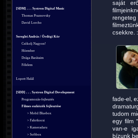
saját er
[SDM] . . . Systron Digital Music
filmjein
Thomas Praznovsky
rengeteg
David Lorcho
filmeztün
csekkre. :
Sereglei András / Ördögi Kör
Csókolj Nagyon!
Hóember
Drága Barátaim
Félelem
Lopott Halál
[SDD] . . . Systron Digital Development
fade-el, 
Programozás-fejlesztés
dramatur
Filmes eszközök fejlesztése
tudom mié
> Mobil Bluebox
egy film 
> Fahrtkocsi
van-e ig
> Kameradaru
> Softbox
bízunk be