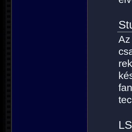
St
Az
cs
re
ké
fa
te
LS