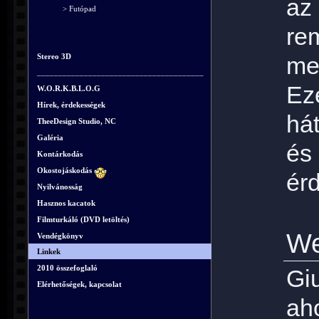
az
> Futópad
re
Stereo 3D
me
_______________________________________
E
W.O.R.K.B.L.O.G
Hírek, érdekességek
há
TheeDesign Studio, NC
Galéria
é
Kontárkodás
Okostojáskodás
érd
Nyilvánosság
Hasznos kacatok
Filmturkáló (DVD letöltés)
We
Vendégkönyv
Linkek
2010 összefoglaló
Gi
Elérhetőségek, kapcsolat
ah