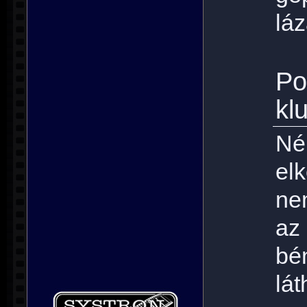
lá
Po
kl
N
el
ne
az 
bé
l