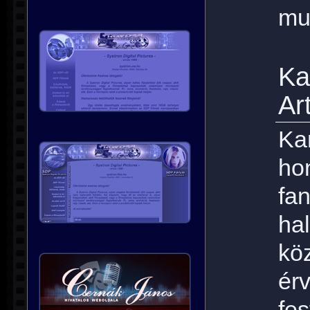
muz
Ka
Ar
Ka
ho
fa
ha
kö
ér
fe