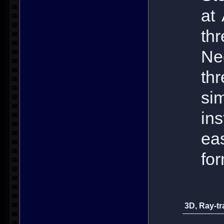
at
th
Ne
th
si
ins
ea
for
3D, Ray-tr