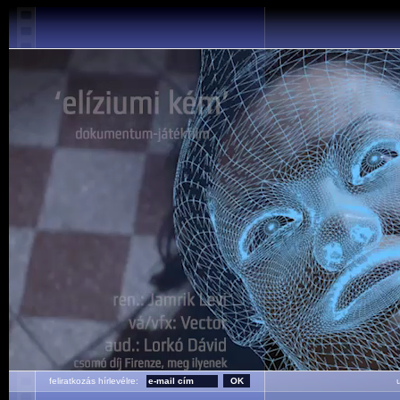
feliratkozás hírlevélre:
ut