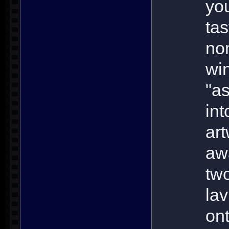
you
ta
no
wi
"a
in
ar
aw
tw
la
on