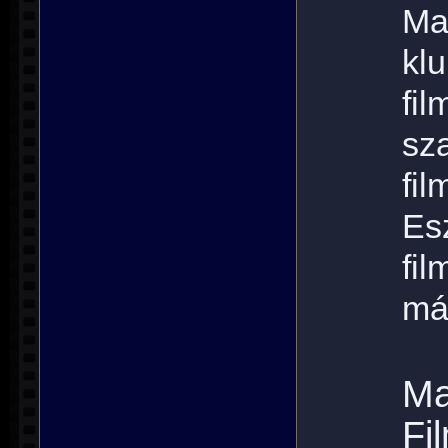
Ma
kl
f
sz
fi
Es
fi
má
M
Fi