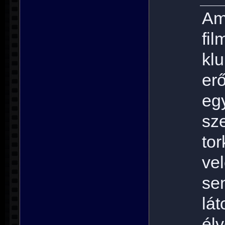
Am
fil
kl
er
eg
sz
to
vel
se
lá
élv