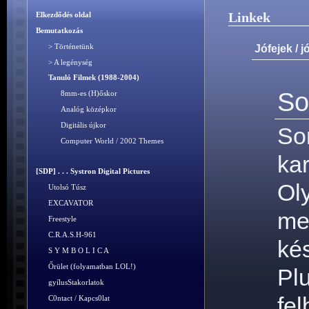
Linkek
Elkezdődés oldal
Bemutatkozás
> Történetünk
Jófejek / 
> A legénység
Tanuló Filmek (1988-2004)
So
8mm-es (H)őskor
Analóg középkor
Digitális újkor
S
Computer World / 2002 Themes
ka
[SDP] . . . Systron Digital Pictures
Ol
Utolsó Túsz
EXCAVATOR
me
Freestyle
C.R.A.S.H-961
ké
S Y M B O L I C A
Őrület (folyamatban LOL!)
P
gyílusStakorlatok
fe
C0ntact / Kapcs0lat