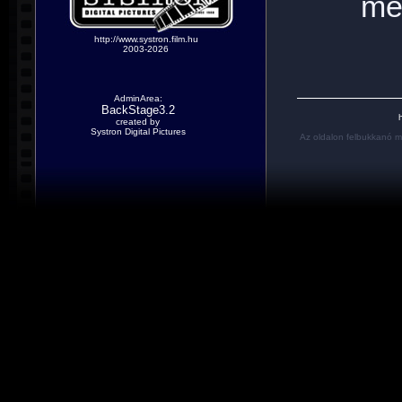
me
http://www.systron.film.hu
2003-2026
AdminArea:
BackStage3.2
h
created by
Systron Digital Pictures
Az oldalon felbukkanó m