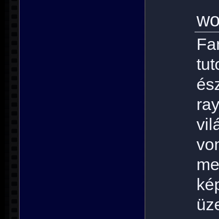
wo
Fa
tu
és
ra
vi
vo
me
k
üz