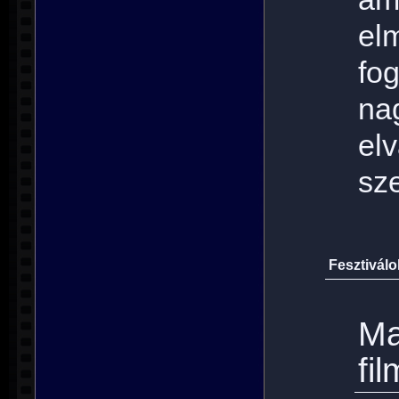
el
fo
na
e
sze
Fesztiválok
M
fi