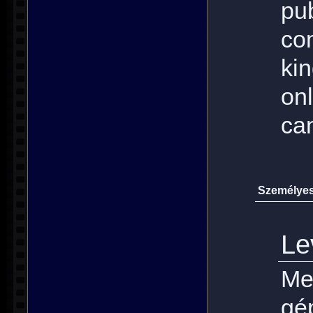
p
co
ki
on
ca
Személyes 
Le
Me
gé