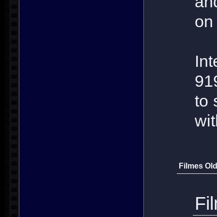
an
on 
I
91
to 
wit
Filmes Old
Fi