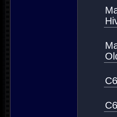
M
Hi
M
Ol
C6
C6