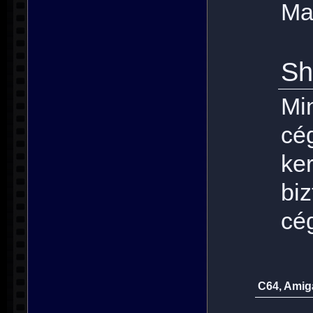
Mag
Sh
Mi
cé
ke
biz
cég
C64, Amiga