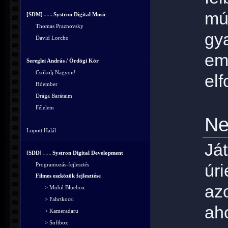
mú
[SDM] . . . Systron Digital Music
Thomas Praznovsky
gy
David Lorcho
e
Sereglei András / Ördögi Kör
Csókolj Nagyon!
elf
Hóember
Drága Barátaim
Félelem
N
Lopott Halál
Já
[SDD] . . . Systron Digital Development
úr
Programozás-fejlesztés
Filmes eszközök fejlesztése
az
> Mobil Bluebox
> Fahrtkocsi
aho
> Kameradaru
> Softbox