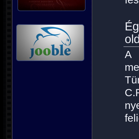
É
ol
A
me
Tü
C.
n
fel