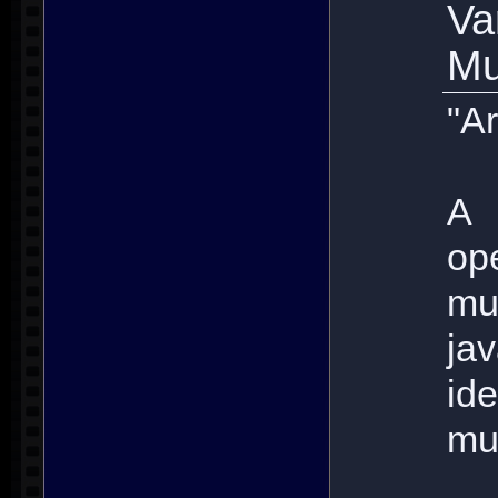
V
Mu
"Ar
A 
op
mu
ja
id
mu