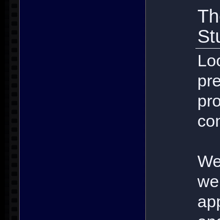
Th
St
Lo
pr
pr
con
We
web
ap