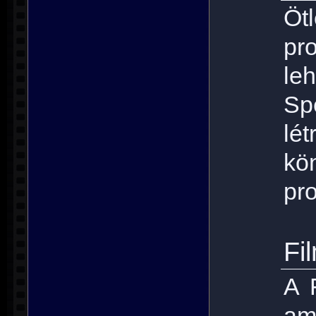
Öt
pr
le
Sp
lé
kö
pr
Fi
A 
am