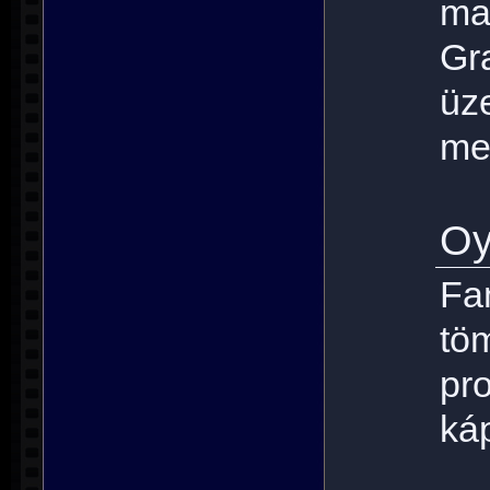
ma
G
ü
meg
Oy
F
tö
pr
ká