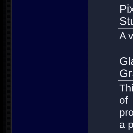
P
St
A v
G
Gr
Thi
of
pr
a p