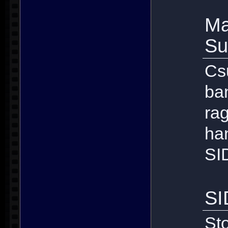
Ma
Su
Cs
ba
ra
ha
SI
SI
St