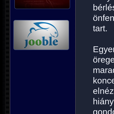
bérl
önfe
tart.
Egy
öreg
marad
konc
eln
hiány
gond