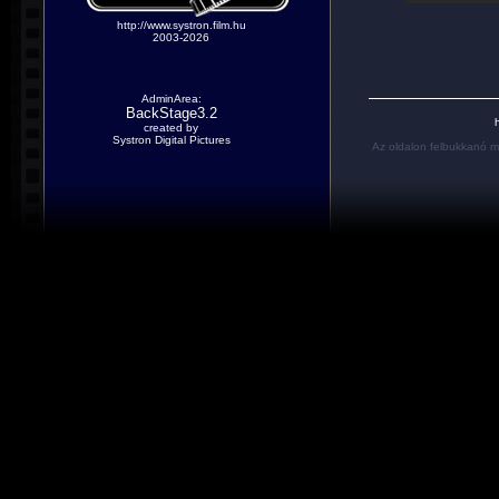
http://www.systron.film.hu
2003-2026
AdminArea:
BackStage3.2
h
created by
Systron Digital Pictures
Az oldalon felbukkanó m