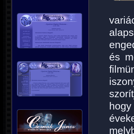
vari
alap
enge
és m
film
iszo
szor
hogy
évek
melyb