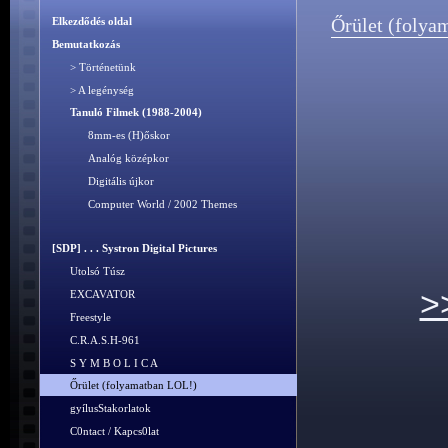
Őrület (folya
Elkezdődés oldal
Bemutatkozás
> Történetünk
> A legénység
Tanuló Filmek (1988-2004)
8mm-es (H)őskor
Analóg középkor
Digitális újkor
Computer World / 2002 Themes
[SDP] . . . Systron Digital Pictures
Utolsó Túsz
>
EXCAVATOR
Freestyle
C.R.A.S.H-961
S Y M B O L I C A
Őrület (folyamatban LOL!)
gyílusStakorlatok
C0ntact / Kapcs0lat