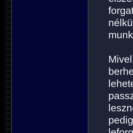
forga
nélkü
munk
Mive
berh
lehe
pass
lesz
pedi
lefor