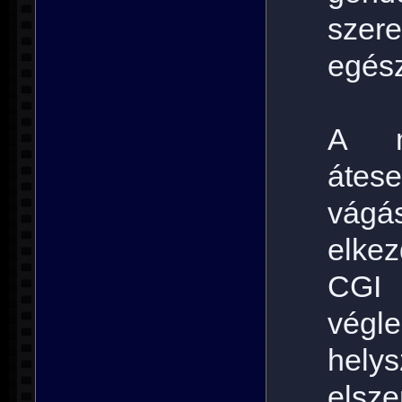
szere
egész
A m
át
vág
elke
CGI
végl
hel
elsze