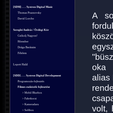
[SDM] . . . Systron Digital Music
A so
Thomas Praznovsky
David Lorcho
fordu
Sereglei András / Ördögi Kör
kösz
Csókolj Nagyon!
Hóember
egysz
Drága Barátaim
Félelem
"büs
oka 
Lopott Halál
alias
[SDD] . . . Systron Digital Development
Programozás-fejlesztés
ren
Filmes eszközök fejlesztése
> Mobil Bluebox
csap
> Fahrtkocsi
> Kameradaru
volt,
> Softbox