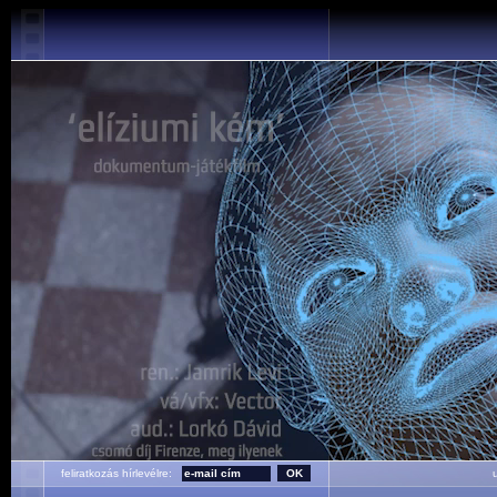
feliratkozás hírlevélre:
ut