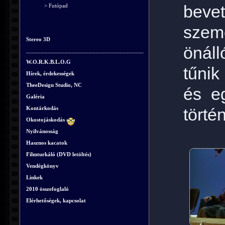
beve
> Futópad
szemé
Stereo 3D
önál
_______________________________________
W.O.R.K.B.L.O.G
tűnik
Hírek, érdekességek
TheeDesign Studio, NC
és e
Galéria
Kontárkodás
törté
Okostojáskodás
Nyilvánosság
Hasznos kacatok
Filmturkáló (DVD letöltés)
Vendégkönyv
Linkek
2010 összefoglaló
Elérhetőségek, kapcsolat