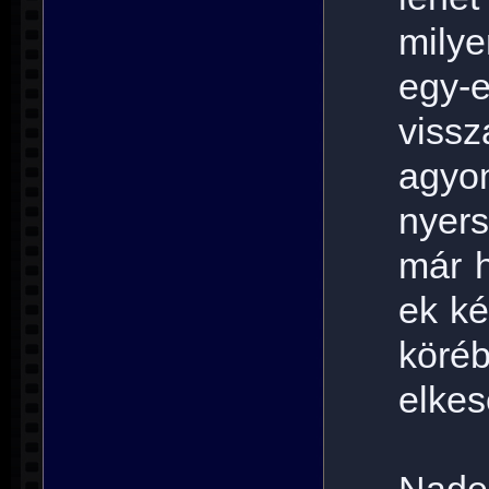
milye
egy-
viss
agyo
nyer
már h
ek k
köré
elkes