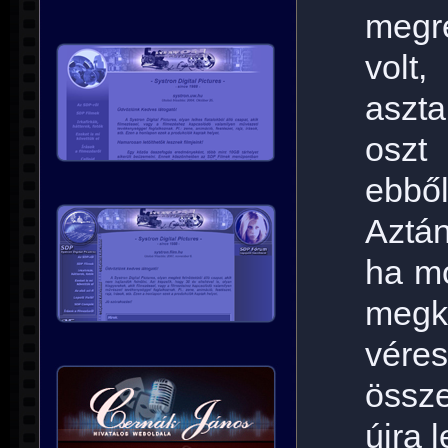
megr
volt
aszt
oszt 
ebbő
Aztán
ha m
megkö
vér
össze
újra 