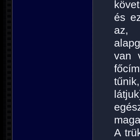
köve
és e
az,
alap
van 
főcí
tűnik
látju
egész
maga 
A trü