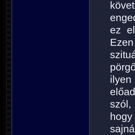
köv
enged
ez e
Ezen 
szit
pörg
ilye
előa
szól
hogy 
sajná