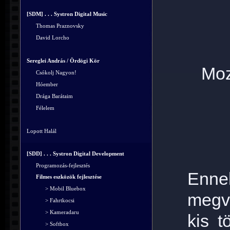
[SDM] . . . Systron Digital Music
Thomas Praznovsky
David Lorcho
Sereglei András / Ördögi Kör
Moz
Csókolj Nagyon!
Hóember
Drága Barátaim
Félelem
Lopott Halál
[SDD] . . . Systron Digital Development
Programozás-fejlesztés
Enne
Filmes eszközök fejlesztése
> Mobil Bluebox
megv
> Fahrtkocsi
> Kameradaru
kis t
> Softbox