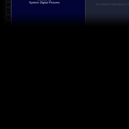
Systron Digital Pictures
Az oldalon felbukkanó m