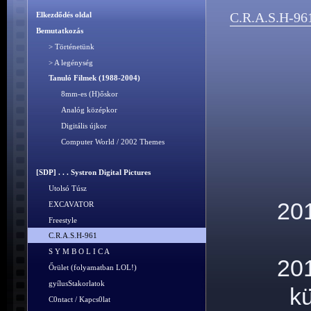
C.R.A.S.H-96
Elkezdődés oldal
Bemutatkozás
> Történetünk
> A legénység
Tanuló Filmek (1988-2004)
8mm-es (H)őskor
Analóg középkor
Digitális újkor
Computer World / 2002 Themes
[SDP] . . . Systron Digital Pictures
Utolsó Túsz
201
EXCAVATOR
Freestyle
C.R.A.S.H-961
S Y M B O L I C A
201
Őrület (folyamatban LOL!)
gyílusStakorlatok
kü
C0ntact / Kapcs0lat