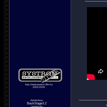
http://www.systron.film.hu
2003-2026
AdminArea:
BackStage3.2
h
created by