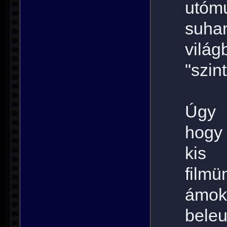
utóm
suhan
vilá
"szin
Úgy 
hogy 
kis
film
ámok
bele