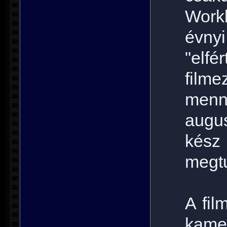
Work
évny
"elf
film
menn
augu
kész
megtu
A fi
kam