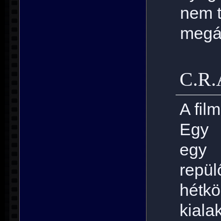
nem t
megál
C.R.
A fil
Egy 
egy 
repül
hétkö
kial