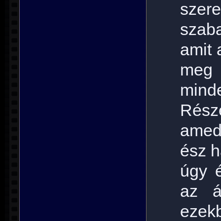
szere
szab
amit 
meg 
mind
Rész
amed
ész h
úgy 
az á
ezek