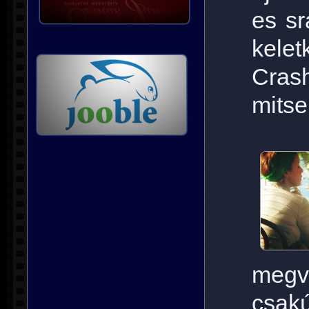
es sr
kelet
Cra
mitse
megvá
csak