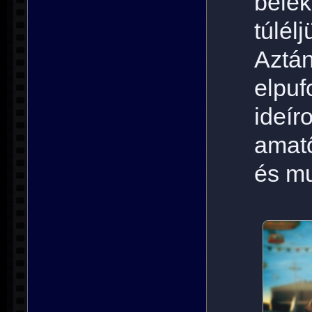
bele
túlé
Azt
elpu
id
amat
és mu