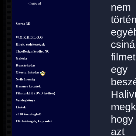
nem 
> Futópad
tört
Stereo 3D
egyéb
_______________________________________
W.O.R.K.B.L.O.G
csiná
Hírek, érdekességek
TheeDesign Studio, NC
filme
Galéria
Kontárkodás
egy
Okostojáskodás
besz
Nyilvánosság
Hasznos kacatok
Hali
Filmturkáló (DVD letöltés)
Vendégkönyv
megk
Linkek
2010 összefoglaló
hogy 
Elérhetőségek, kapcsolat
azt 