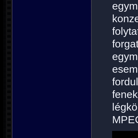
egym
konze
folyt
forg
egym
esem
for
fenek
légk
MPE