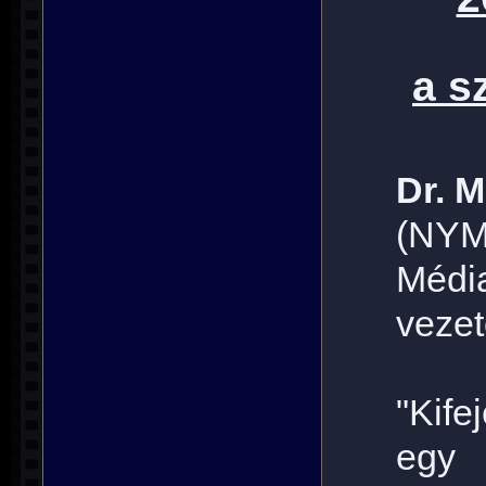
a s
Dr. 
(NYM
Médi
vezet
"Kife
egy