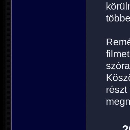
körül
többe
Remél
film
szóra
Kösz
részt
megn
2