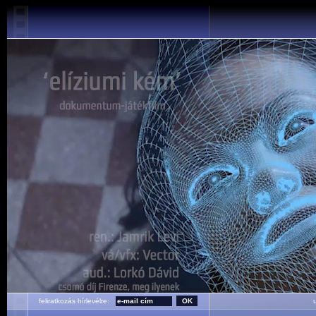
feliratkozás hírlevélre:
ut