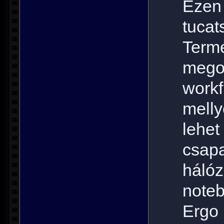
Ezen
tuc
Termé
megol
work
mell
le
csa
háló
note
Ergo 