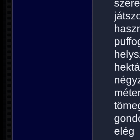
szer
játs
has
puff
hely
hektá
négyz
méter
töme
gond
elég 