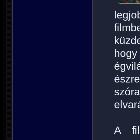
legj
film
küzd
hogy 
égvi
észre
szó
elvar
A fi