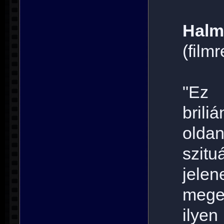
Halm
(film
"Ez 
brili
oldan
szitu
jele
mege
ilye