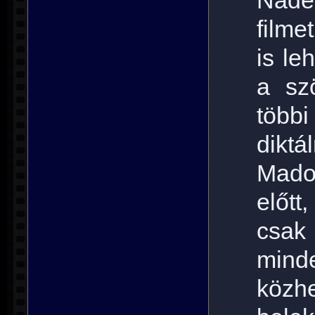
Nade
filme
is le
a sz
több
diktá
Mado
előt
csak
mind
köz