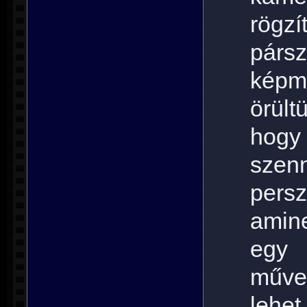
rögz
párs
képm
örül
hogy
szen
pers
amin
egy
műve
lehe