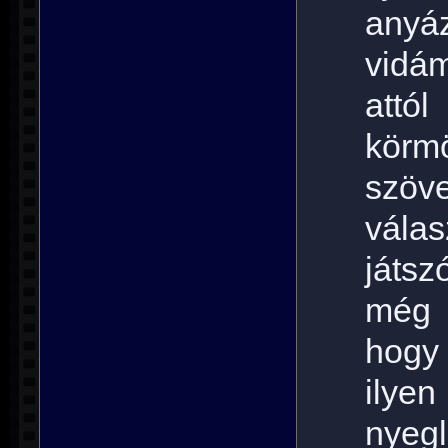
anyá
vidá
attól
körm
szöv
vála
játs
még v
hogy 
ilyen
nyegl