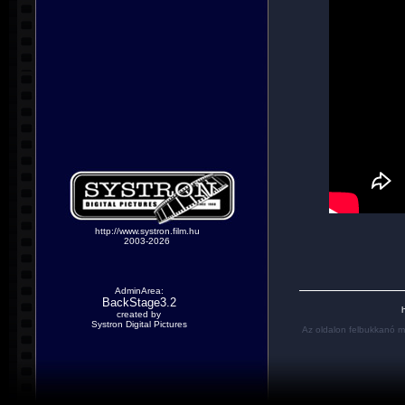
http://www.systron.film.hu
2003-2026
AdminArea:
BackStage3.2
h
created by
Systron Digital Pictures
Az oldalon felbukkanó m