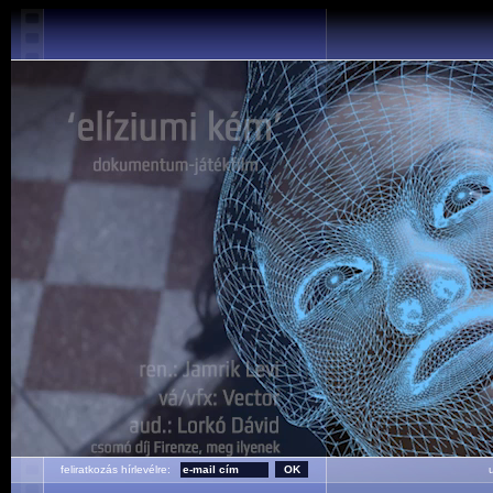
feliratkozás hírlevélre:
ut