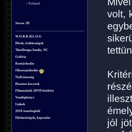
Mivel
> Futópad
volt, 
egybe
Stereo 3D
_______________________________________
siker
W.O.R.K.B.L.O.G
Hírek, érdekességek
tettü
TheeDesign Studio, NC
Galéria
Kontárkodás
Okostojáskodás
Krité
Nyilvánosság
rész
Hasznos kacatok
Filmturkáló (DVD letöltés)
ille
Vendégkönyv
Linkek
émely
2010 összefoglaló
Elérhetőségek, kapcsolat
jól j