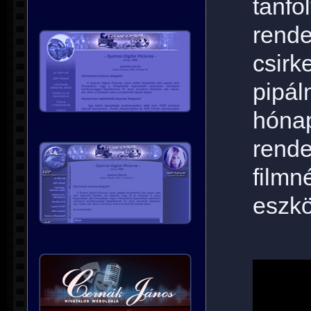
tanfo
rend
csir
pipál
hón
rende
filmn
eszkö