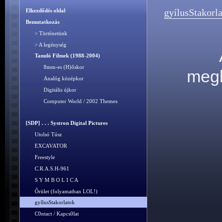
gyílusStakorl
Elkezdődés oldal
Bemutatkozás
> Történetünk
> A legénység
Tanuló Filmek (1988-2004)
8mm-es (H)őskor
megb
Analóg középkor
Digitális újkor
Computer World / 2002 Themes
[SDP] . . . Systron Digital Pictures
Utolsó Túsz
EXCAVATOR
Freestyle
C.R.A.S.H-961
S Y M B O L I C A
Őrület (folyamatban LOL!)
gyílusStakorlatok
C0ntact / Kapcs0lat