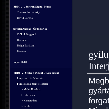
[SDM] . . . Systron Digital Music
Thomas Praznovsky
David Lorcho
Sereglei András / Ördögi Kör
Csókolj Nagyon!
Hóember
Drága Barátaim
gyílu
Félelem
Inter
Lopott Halál
[SDD] . . . Systron Digital Development
Megb
Programozás-fejlesztés
Filmes eszközök fejlesztése
gyárt
> Mobil Bluebox
> Fahrtkocsi
forga
> Kameradaru
> Softbox