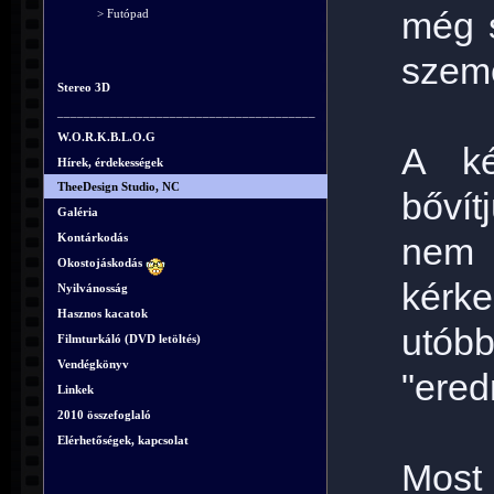
még s
> Futópad
szeme
Stereo 3D
_______________________________________
W.O.R.K.B.L.O.G
A ké
Hírek, érdekességek
TheeDesign Studio, NC
bővít
Galéria
Kontárkodás
nem 
Okostojáskodás
kérk
Nyilvánosság
Hasznos kacatok
utóbb
Filmturkáló (DVD letöltés)
Vendégkönyv
"ered
Linkek
2010 összefoglaló
Elérhetőségek, kapcsolat
Mos