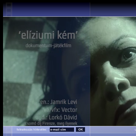
feliratkozás hírlevélre:
ut