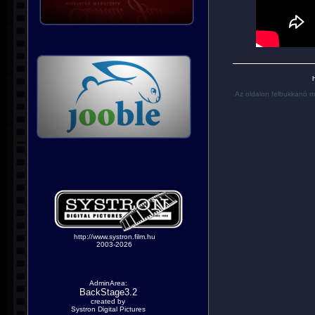
h
Az oldalon felbukkanó m
http://www.systron.film.hu
2003-2026
AdminArea:
BackStage3.2
created by
Systron Digital Pictures