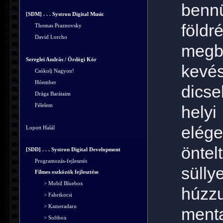
ben
[SDM] . . . Systron Digital Music
föld
Thomas Praznovsky
David Lorcho
megb
Sereglei András / Ördögi Kör
kev
Csókolj Nagyon!
Hóember
dicse
Drága Barátaim
Félelem
hely
elé
Lopott Halál
önte
[SDD] . . . Systron Digital Development
Programozás-fejlesztés
süll
Filmes eszközök fejlesztése
> Mobil Bluebox
húzz
> Fahrtkocsi
> Kameradaru
menta
> Softbox