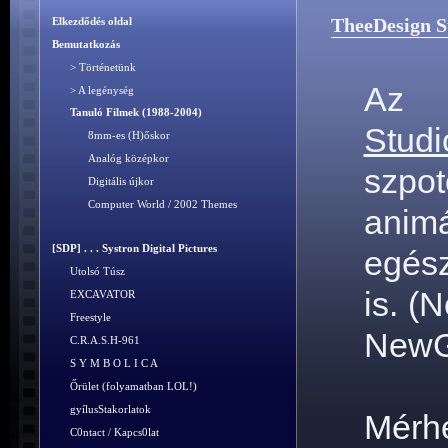
TheeDesign S
Elkezdődés oldal
Bemutatkozás
> Történetünk
Az é
> A legénység
Tanuló Filmek (1988-2004)
Studi
8mm-es (H)őskor
Analóg középkor
szpot
Digitális újkor
Computer World / 2002 Themes
anim
[SDP] . . . Systron Digital Pictures
egész
Utolsó Túsz
is. (
EXCAVATOR
Freestyle
NewGo
C.R.A.S.H-961
S Y M B O L I C A
Őrület (folyamatban LOL!)
gyílusStakorlatok
Mérhe
C0ntact / Kapcs0lat