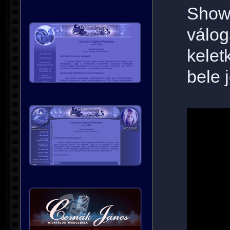
Show
vál
kele
bele j