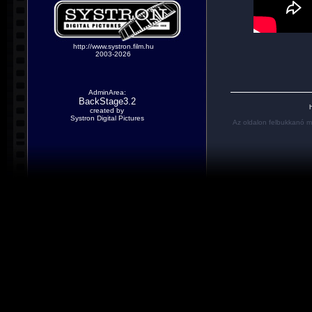
http://www.systron.film.hu
2003-2026
AdminArea:
BackStage3.2
h
created by
Systron Digital Pictures
Az oldalon felbukkanó m