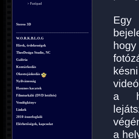
> Futópad
Egy
Stereo 3D
beje
_______________________________________
W.O.R.K.B.L.O.G
hog
Hírek, érdekességek
TheeDesign Studio, NC
fotó
Galéria
Kontárkodás
késn
Okostojáskodás
videó
Nyilvánosság
Hasznos kacatok
a he
Filmturkáló (DVD letöltés)
Vendégkönyv
leját
Linkek
2010 összefoglaló
végén
Elérhetőségek, kapcsolat
a hel