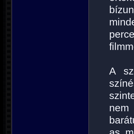
bízu
mind
perc
filmm
A sz
szín
szin
nem 
barát
as m