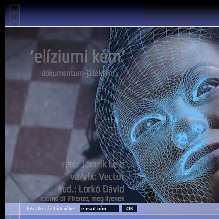
feliratkozás hírlevélre:
ut