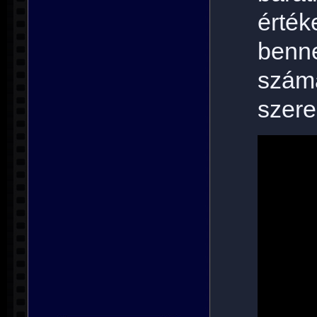
érték
benn
szám
szere