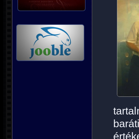
tart
bar
érté