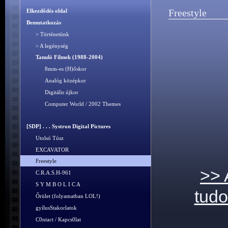
Freestyle
Elkezdődés oldal
Bemutatkozás
> Történetünk
> A legénység
Tanuló Filmek (1988-2004)
8mm-es (H)őskor
Analóg középkor
Digitális újkor
Computer World / 2002 Themes
[SDP] . . . Systron Digital Pictures
Utolsó Túsz
EXCAVATOR
Freestyle
>> 
C.R.A.S.H-961
S Y M B O L I C A
tudo
Őrület (folyamatban LOL!)
gyílusStakorlatok
C0ntact / Kapcs0lat