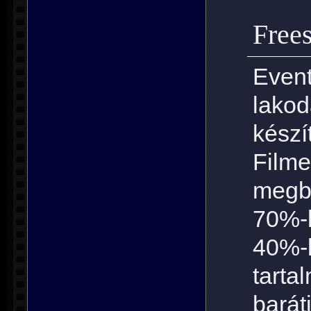
Frees
Eve
lako
készí
Film
megbí
70%-b
40%-b
tart
bar