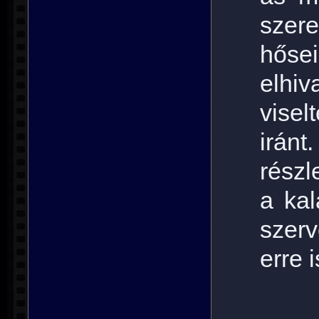
szer
hőse
elhi
vise
iránt
részl
a kal
szerv
erre i