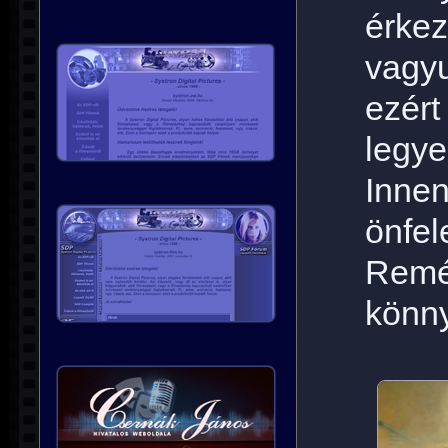
érke
vagyu
ezér
legy
Inn
önfel
Remé
könn