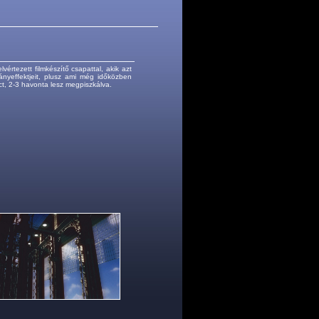
értezett filmkészítő csapattal, akik azt
ányeffektjeit, plusz ami még időközben
ct, 2-3 havonta lesz megpiszkálva.