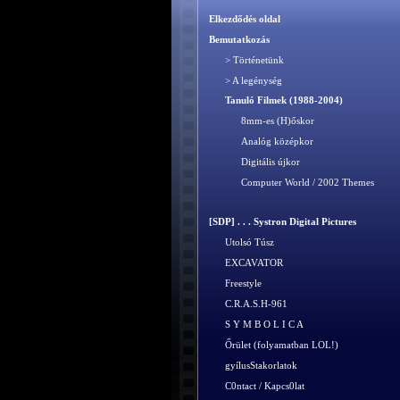
Elkezdődés oldal
Bemutatkozás
> Történetünk
> A legénység
Tanuló Filmek (1988-2004)
8mm-es (H)őskor
Analóg középkor
Digitális újkor
Computer World / 2002 Themes
[SDP] . . . Systron Digital Pictures
Utolsó Túsz
EXCAVATOR
Freestyle
C.R.A.S.H-961
S Y M B O L I C A
Őrület (folyamatban LOL!)
gyílusStakorlatok
C0ntact / Kapcs0lat