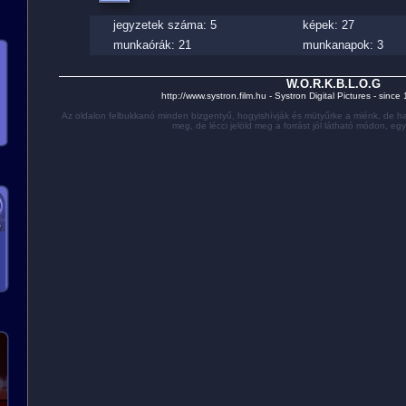
jegyzetek száma: 5
képek: 27
munkaórák: 21
munkanapok: 3
W.O.R.K.B.L.O.G
http://www.systron.film.hu - Systron Digital Pictures - sinc
Az oldalon felbukkanó minden bizgentyű, hogyishívják és mütyűrke a miénk, de ha
meg, de lécci jelöld meg a forrást jól látható módon, eg