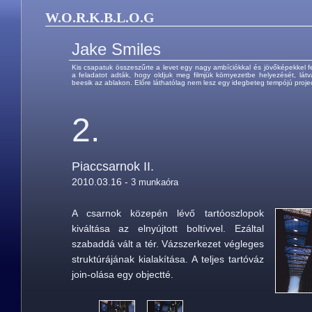
W.O.R.K.B.L.O.G
Jake Smiles
Kis csapatuk összeszűrte a levet egy nagy ambíciókkal és jövőképekkel felv
a feladatot adták, hogy oldjuk meg filmjük környezetbe helyezését, látv
beesik az ablakon. Előre láthatólag nem lesz egy idegbeteg tempójú proje
2.
Piaccsarnok II.
2010.03.16 -
3 munkaóra
A csarnok közepén lévő tartóoszlopok
kiváltása az elnyújtott boltívvel. Ezáltal
szabaddá vált a tér. Vázszerkezet végleges
struktúrájának kialakítása. A teljes tartóváz
join-olása egy objectté.