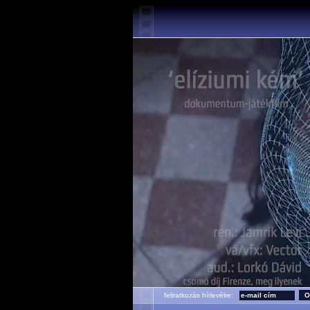
feliratkozás hírlevélre: