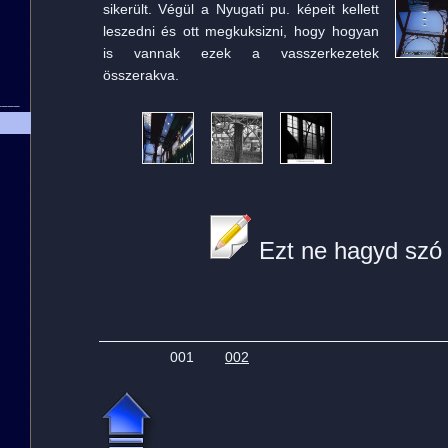
sikerült. Végül a Nyugati pu. képeit kellett
leszedni és ott megkuksizni, hogy hogyan
is vannak ezek a vasszerkezetek
összerakva.
____
Ezt ne hagyd szó 
001
002