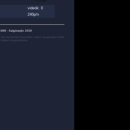
videók: 0
240p/n
e 1988 - Salgótarján 2026
 fel szeretnéd használni, akkor nyugodtan tedd
y linkkel megspékelve.