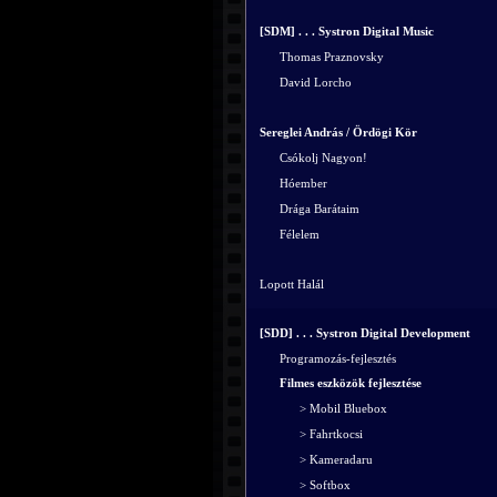
[SDM] . . . Systron Digital Music
Thomas Praznovsky
David Lorcho
Sereglei András / Ördögi Kör
Csókolj Nagyon!
Hóember
Drága Barátaim
Félelem
Lopott Halál
[SDD] . . . Systron Digital Development
Programozás-fejlesztés
Filmes eszközök fejlesztése
> Mobil Bluebox
> Fahrtkocsi
> Kameradaru
> Softbox