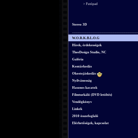
> Futópad
Stereo 3D
___________________________________
W.O.R.K.B.L.O.G
Hírek, érdekességek
TheeDesign Studio, NC
Galéria
Kontárkodás
Okostojáskodás
Nyilvánosság
Hasznos kacatok
Filmturkáló (DVD letöltés)
Vendégkönyv
Linkek
2010 összefoglaló
Elérhetőségek, kapcsolat