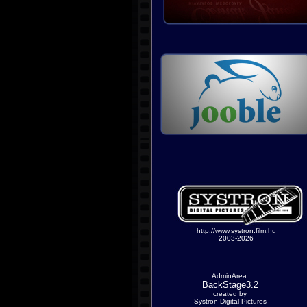
http://www.systron.film.hu
2003-2026
AdminArea:
BackStage3.2
created by
Systron Digital Pictures