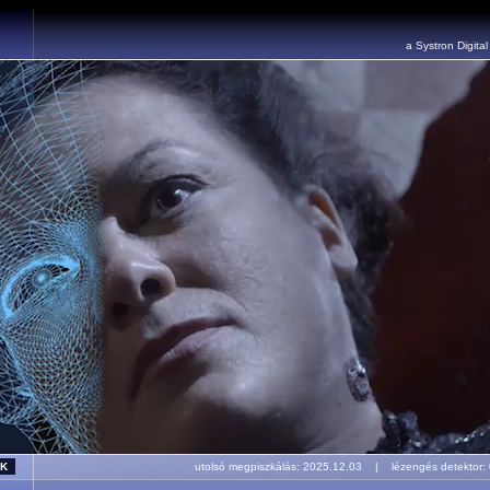
a Systron Digita
utolsó megpiszkálás: 2025.12.03 | lézengés detekto