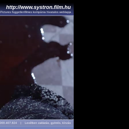
http://www.systron.film.hu
l Pictures függetlenfilmes kompánia hivatalos weblapja
r: 000.407.824 |
Levélben zaklatás, gyötrés, kínzás