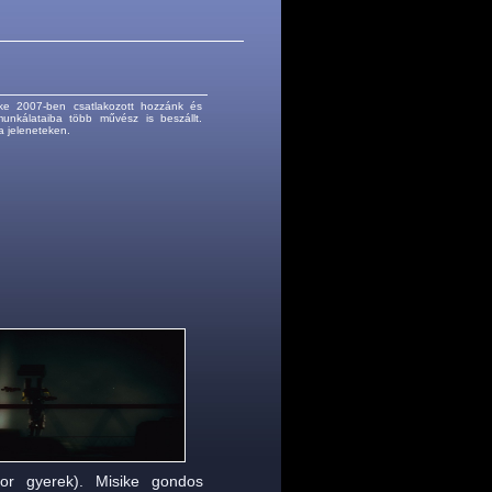
ike 2007-ben csatlakozott hozzánk és
unkálataiba több művész is beszállt.
 jeleneteken.
tor gyerek). Misike gondos