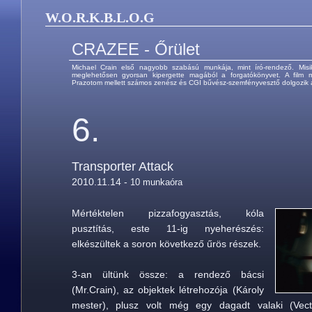
W.O.R.K.B.L.O.G
CRAZEE - Őrület
Michael Crain első nagyobb szabású munkája, mint író-rendező. Mis
meglehetősen gyorsan kipergette magából a forgatókönyvet. A film m
Prazotom mellett számos zenész és CGI bűvész-szemfényvesztő dolgozik a
6.
Transporter Attack
2010.11.14 -
10 munkaóra
Mértéktelen pizzafogyasztás, kóla
pusztítás, este 11-ig nyeherészés:
elkészültek a soron következő űrös részek.
3-an ültünk össze: a rendező bácsi
(Mr.Crain), az objektek létrehozója (Károly
mester), plusz volt még egy dagadt valaki (Vec