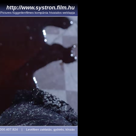
http://www.systron.film.hu
l Pictures függetlenfilmes kompánia hivatalos weblapja
r: 000.407.824 |
Levélben zaklatás, gyötrés, kínzás