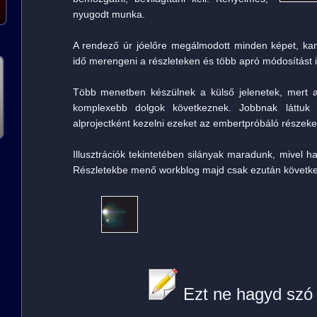
nyugodt munka.
A rendező úr jóelőre megálmodott minden képet, k
idő merengeni a részleteken és több apró módosítást is
Több menetben készülnek a külső jelenetek, mert a 
komplexebb dolgok következnek. Jobbnak láttuk 
alprojectként kezelni ezeket az embertpróbáló részeke
Illusztrációk tekintetében silányak maradunk, mivel 
Részletekbe menő workblog majd csak ezután következh
Ezt ne hagyd szó 