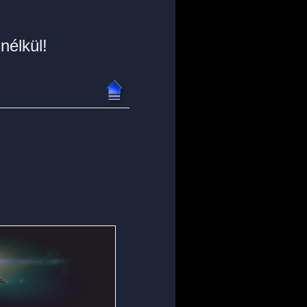
nélkül!