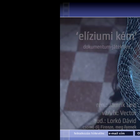
feliratkozás hírlevélre: