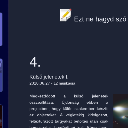
Ezt ne hagyd szó 
4.
Külső jelenetek I.
2010.06.27 -
12 munkaóra
Megkezdődött a külső jelenetek
összeállítása. Újdonság ebben a
projectben, hogy külön szakember készíti
az objecteket. A végletekig kidolgozott,
feltexturázott tárgyakat betöltés után csak
bemozgatni, bevilágítani kell. Kényelmes,