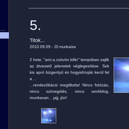
5.
____
Titok...
2010.09.09 -
20 munkaóra
2 hete, "ami.a.csövön.kifér" tempóban zajlik
az átvezető jelenetek véglegesítése. Sok
kis apró bizgentyű és hogyishívják kerül fel
a ...
...rendezőbácsi megtiltotta! Nincs fotózás,
nincs szövegelés, nincs workblog,
munkavan... jajj, jön!