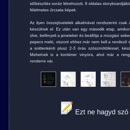
előkészítés során létrehozott, 8 oldalas storyboardjából
félelmetes űrcsata képek.
Az ilyen összejövetelek alkalmával rendszerint csak
készülnek el. Ez után van egy második etap, amiko
ülve, befényeli a jeneteket és beállítja a mozgási seb
pepecs meló, viszont ehhez már nem kell a rendező és
a snittenkénti plusz 2-3 órás szöszmötöléssel, kés
Mehetnek is a konténer vinyóra, ahol már a ren
renderre vár.
Ezt ne hagyd szó 