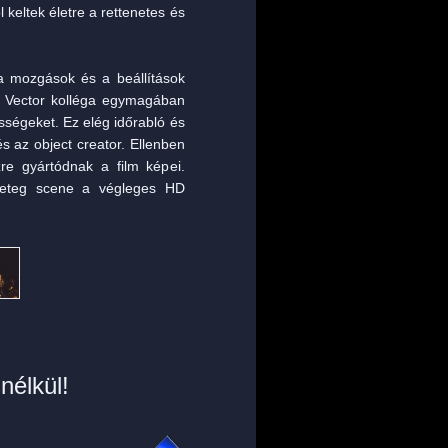
 keltek életre a rettenetes és
 a mozgások és a beállítások
r Vector kolléga egymagában
ességeket. Ez elég időrabló és
 az object creator. Ellenben
zre gyártódnak a film képei.
geteg scene a végleges HD
nélkül!