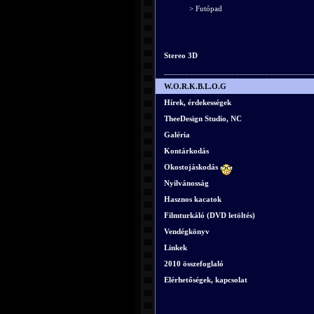
> Futópad
Stereo 3D
___________________________________
W.O.R.K.B.L.O.G
Hírek, érdekességek
TheeDesign Studio, NC
Galéria
Kontárkodás
Okostojáskodás
Nyilvánosság
Hasznos kacatok
Filmturkáló (DVD letöltés)
Vendégkönyv
Linkek
2010 összefoglaló
Elérhetőségek, kapcsolat