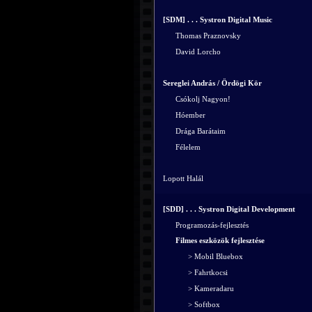
[SDM] . . . Systron Digital Music
Thomas Praznovsky
David Lorcho
Sereglei András / Ördögi Kör
Csókolj Nagyon!
Hóember
Drága Barátaim
Félelem
Lopott Halál
[SDD] . . . Systron Digital Development
Programozás-fejlesztés
Filmes eszközök fejlesztése
> Mobil Bluebox
> Fahrtkocsi
> Kameradaru
> Softbox