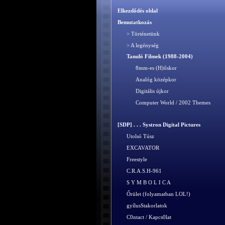
Elkezdődés oldal
Bemutatkozás
> Történetünk
> A legénység
Tanuló Filmek (1988-2004)
8mm-es (H)őskor
Analóg középkor
Digitális újkor
Computer World / 2002 Themes
[SDP] . . . Systron Digital Pictures
Utolsó Túsz
EXCAVATOR
Freestyle
C.R.A.S.H-961
S Y M B O L I C A
Őrület (folyamatban LOL!)
gyílusStakorlatok
C0ntact / Kapcs0lat