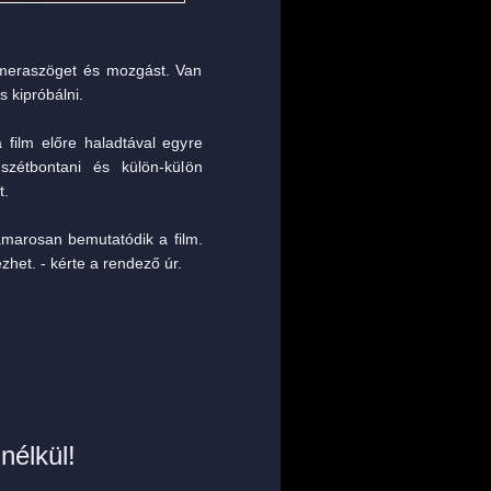
ameraszöget és mozgást. Van
 kipróbálni.
film előre haladtával egyre
szétbontani és külön-külön
t.
hamarosan bemutatódik a film.
et. - kérte a rendező úr.
nélkül!