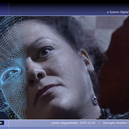
a Systron Digita
utolsó megpiszkálás: 2025.12.03 | lézengés detekto