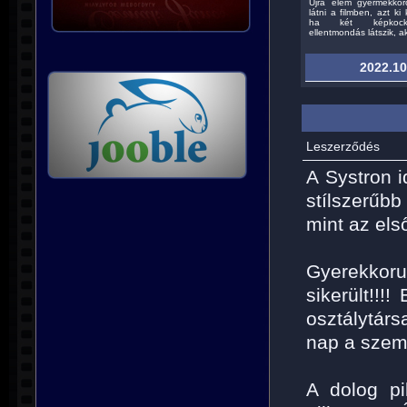
Újra élem gyermekko
látni a filmben, azt ki k
ha két képkocka
ellentmondás látszik, ak
2022.10
Leszerződés
A Systron 
stílszerű
mint az els
Gyerekkoru
sikerült!!!
osztálytár
nap a szemü
A dolog pi