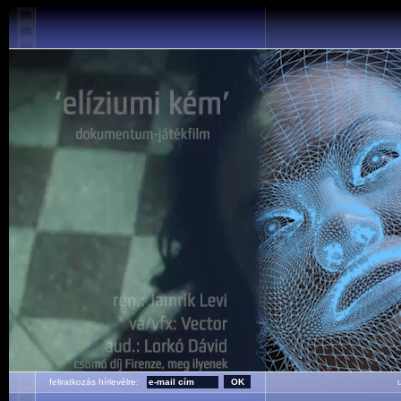
feliratkozás hírlevélre:
ut