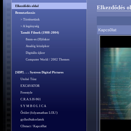
Elkezdődés oldal
Elkezdődés o
Bemutatkozás
> Történetünk
> A legénység
Kapcs0lat
Tanuló Filmek (1988-2004)
8mm-es (H)őskor
Analóg középkor
Digitális újkor
Computer World / 2002 Themes
[SDP] . . . Systron Digital Pictures
Utolsó Túsz
EXCAVATOR
Freestyle
C.R.A.S.H-961
S Y M B O L I C A
Őrület (folyamatban LOL!)
gyílusStakorlatok
C0ntact / Kapcs0lat