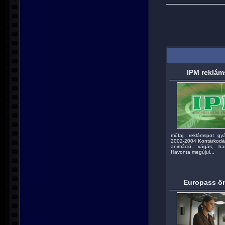
IPM reklám
műfaj: reklámspot gyá
2002-2004 Kontárkodás
animáció, vágás, ha
Havonta megújul...
Europass ön