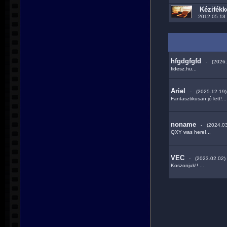
Kézifékk
2012.05.13
hfgdgfgfd
- (2026.
fidesz.hu...
Ariel
- (2025.12.19)
Fantasztikusan jó lett!...
noname
- (2024.03
QXY was here!...
VEC
- (2023.02.02)
Koszonjuk!! ...