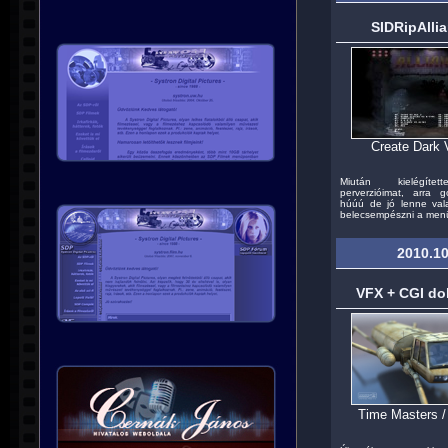
SIDRipAlli
Create Dark V
Miután kielégítet
perverzióimat, arra 
húúú de jó lenne vala
belecsempészni a menü
2010.10
VFX + CGI dol
Time Masters 