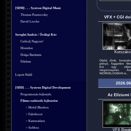
[SDM] . . . Systron Digital Music
Thomas Praznovsky
VFX + CGI dol
David Lorcho
Sereglei András / Ördögi Kör
Csókolj Nagyon!
Hóember
Korszakvá
Drága Barátaim
Olybá tűnik, korszakv
Félelem
pirinyó, független fi
Ezt egy cikkel
megünnepelni. 
WORKBLOGBAN is...
Lopott Halál
2026.06
[SDD] . . . Systron Digital Development
Az Elíziumi
Programozás-fejlesztés
Filmes eszközök fejlesztése
> Mobil Bluebox
> Fahrtkocsi
> Kameradaru
> Softbox
VFX Brea