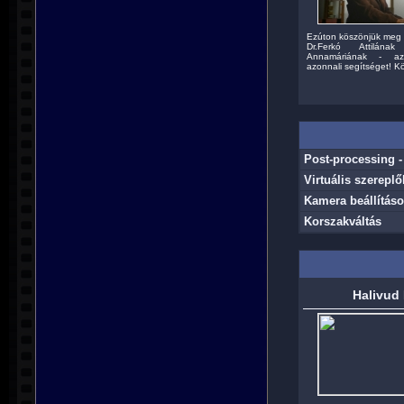
Ezúton köszönjük meg 
Dr.Ferkó Attilán
Annamáriának - a
azonnali segítséget! Kö
Post-processing - 
Virtuális szerepl
Kamera beállítás
Korszakváltás
Halivud