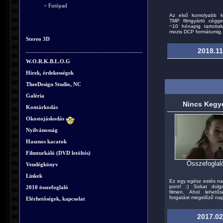
> Futópad
Az első komolyabb 
TMP filmgyártó cégge
~10 hónapig tartotta
mozis DCP formátumig. A
Stereo 3D
_______________________________________
2018.11
W.O.R.K.B.L.O.G
Hírek, érdekességek
TheeDesign Studio, NC
Galéria
Nincs Kegy
Kontárkodás
Okostojáskodás
Nyilvánosság
Hasznos kacatok
Filmturkáló (DVD letöltés)
Összefoglaló
Vendégkönyv
Linkek
Ez egy egész estés nag
pont! :) Sokat dol
2010 összefoglaló
filmen. Ahol lehető
forgatást megelőző nap
Elérhetőségek, kapcsolat
2017.02