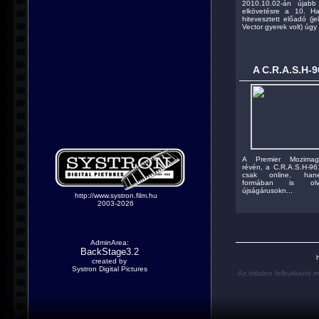
2010.10.02-án újabb
elkövetésre a 10. H
hitevesztett előadó (j
Vector gyerek volt) úgy h
A C.R.A.S.H-9
A Premier Mozimaga
révén, a C.R.A.S.H-961
csak online, han
formában is olv
újságárusokn...
http://www.systron.film.hu
2003-2026
AdminArea:
BackStage3.2
h
created by
Systron Digital Pictures
Az oldalon felbukkanó m