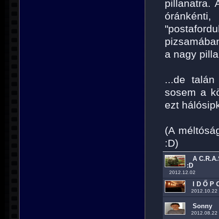
pillanatra.
óránkénti
"postafordu
pizsamában,
a nagy pill
...de talán
sosem a kö
ezt hálósip
(A méltóság
:D)
A C.R.A.
:D
2012.12.02
I D Ő P O
2012.10.22
Sonny
2012.08.22